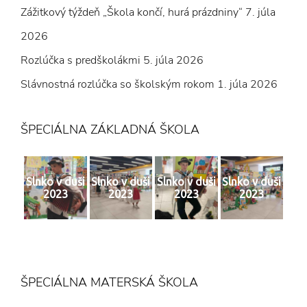
Zážitkový týždeň „Škola končí, hurá prázdniny“
7. júla
2026
Rozlúčka s predškolákmi
5. júla 2026
Slávnostná rozlúčka so školským rokom
1. júla 2026
ŠPECIÁLNA ZÁKLADNÁ ŠKOLA
Slnko v duši
Slnko v duši
Slnko v duši
Slnko v duši
2023
2023
2023
2023
ŠPECIÁLNA MATERSKÁ ŠKOLA