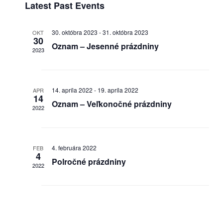
s
H
e
Latest Past Events
V
N
c
i
a
t
30. októbra 2023
-
31. októbra 2023
OKT
e
30
v
d
Oznam – Jesenné prázdniny
w
2023
i
a
s
g
t
N
a
a
e
14. apríla 2022
-
19. apríla 2022
APR
t
v
14
.
Oznam – Veľkonočné prázdniny
i
2022
i
o
g
a
n
t
4. februára 2022
FEB
4
i
Polročné prázdniny
2022
o
n