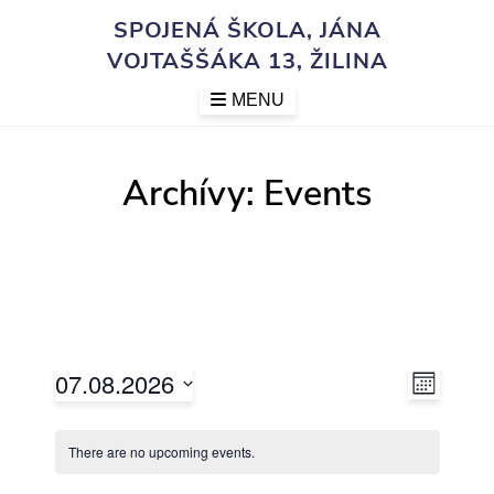
Skip
SPOJENÁ ŠKOLA, JÁNA
to
VOJTAŠŠÁKA 13, ŽILINA
content
MENU
Archívy:
Events
V
E
07.08.2026
M
i
v
S
O
e
e
e
N
There are no upcoming events.
n
w
T
l
t