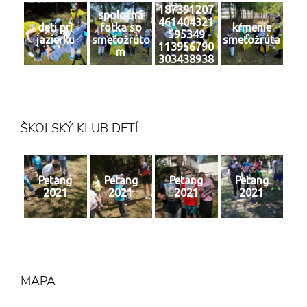
187391207
spoločná
461404321
deti pri
fotka so
kŕmenie
595349
jazierku
smeťožrúto
smeťožrúta
113956790
m
303438938
6 n
ŠKOLSKÝ KLUB DETÍ
Petang
Petang
Petang
Petang
2021
2021
2021
2021
MAPA