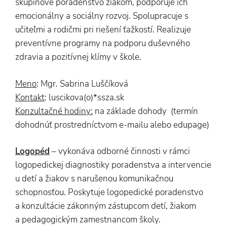
skupinové poradenstvo žiakom, podporuje ich
emocionálny a sociálny rozvoj. Spolupracuje s
učiteľmi a rodičmi pri riešení ťažkostí. Realizuje
preventívne programy na podporu duševného
zdravia a pozitívnej klímy v škole.
Meno
: Mgr. Sabrina Luščíková
Kontakt
: luscikova(o)*ssza.sk
Konzultačné hodiny:
na základe dohody (termín
dohodnúť prostredníctvom e-mailu alebo edupage)
Logopéd
– vykonáva odborné činnosti v rámci
logopedickej diagnostiky poradenstva a intervencie
u detí a žiakov s narušenou komunikačnou
schopnosťou. Poskytuje logopedické poradenstvo
a konzultácie zákonným zástupcom detí, žiakom
a pedagogickým zamestnancom školy.