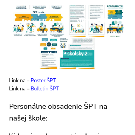
poster SPT A2
VUDPaP skolsky 1
VUDPaP skolsky 2
Link na –
Poster ŠPT
Link na –
Bulletin ŠPT
Personálne obsadenie ŠPT na
našej škole: