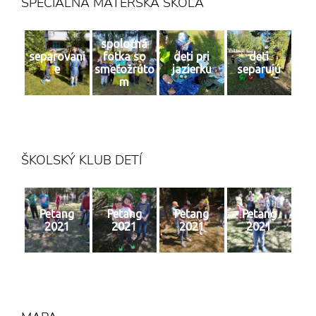
ŠPECIÁLNA MATERSKÁ ŠKOLA
spoločná
separovani
fotka so
deti pri
deti
e
smeťožrúto
jazierku
separujú
m
ŠKOLSKÝ KLUB DETÍ
Petang
Petang
Petang
Petang
2021
2021
2021
2021