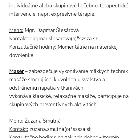
individuálne alebo skupinové liečebno-terapeutické
intervencie, napr. expresívne terapie.
Meno:
Mgr. Dagmar Šlesárová
Kontakt:
dagmar.slesarova(o)*szsza.sk
Konzultačné hodiny:
Momentálne na materskej
dovolenke
Masér
– zabezpečuje vykonávanie mäkkých techník
masáže smerujúcej k uvoľneniu svalstva a
odstráneniu napätia v tkanivách,
vykonáva klasické, relaxačné masáže, participuje na
skupinových preventívnych aktivitách
Meno:
Zuzana Smutná
Kontakt:
zuzana.smutna(o)*szsza.sk
Konzultačné hodiny:
na základe dohody (termín