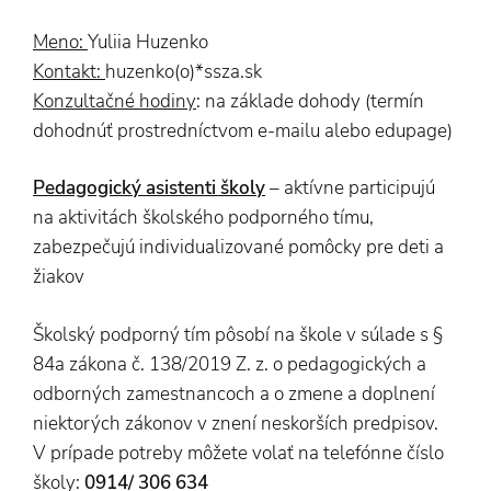
Meno:
Yuliia Huzenko
Kontakt:
huzenko(o)*ssza.sk
Konzultačné hodiny
: na základe dohody (termín
dohodnúť prostredníctvom e-mailu alebo edupage)
Pedagogický asistenti školy
– aktívne participujú
na aktivitách školského podporného tímu,
zabezpečujú individualizované pomôcky pre deti a
žiakov
Školský podporný tím pôsobí na škole v súlade s §
84a zákona č. 138/2019 Z. z. o pedagogických a
odborných zamestnancoch a o zmene a doplnení
niektorých zákonov v znení neskorších predpisov.
V prípade potreby môžete volať na telefónne číslo
školy:
0914/ 306 634