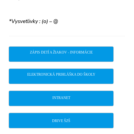
*Vysvetlivky : (o) – @
ZÁPIS DETÍ A ŽIAKOV - INFORMÁCIE
ELEKTRONICKÁ PRIHLÁŠKA DO ŠKOLY
INTRANET
DRIVE ŠZŠ