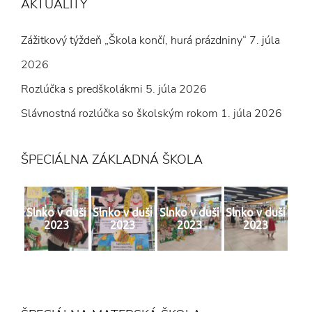
AKTUALITY
Zážitkový týždeň „Škola končí, hurá prázdniny“
7. júla
2026
Rozlúčka s predškolákmi
5. júla 2026
Slávnostná rozlúčka so školským rokom
1. júla 2026
ŠPECIÁLNA ZÁKLADNÁ ŠKOLA
Slnko v duši
Slnko v duši
Slnko v duši
Slnko v duši
2023
2023
2023
2023