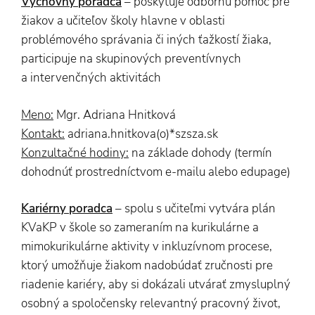
Výchovný poradca
– poskytuje odbornú pomoc pre
žiakov a učiteľov školy hlavne v oblasti
problémového správania či iných ťažkostí žiaka,
participuje na skupinových preventívnych
a intervenčných aktivitách
Meno:
Mgr. Adriana Hnitková
Kontakt:
adriana.hnitkova(o)*szsza.sk
Konzultačné hodiny:
na základe dohody (termín
dohodnúť prostredníctvom e-mailu alebo edupage)
Kariérny poradca
– spolu s učiteľmi vytvára plán
KVaKP v škole so zameraním na kurikulárne a
mimokurikulárne aktivity v inkluzívnom procese,
ktorý umožňuje žiakom nadobúdať zručnosti pre
riadenie kariéry, aby si dokázali utvárať zmysluplný
osobný a spoločensky relevantný pracovný život,