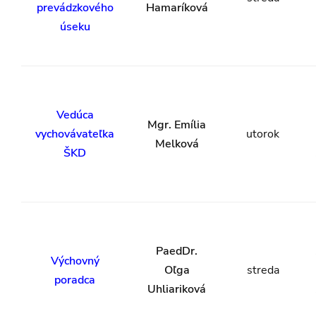
prevádzkového
Hamaríková
úseku
Vedúca
Mgr. Emília
vychovávateľka
utorok
Melková
ŠKD
PaedDr.
Výchovný
Oľga
streda
poradca
Uhliariková