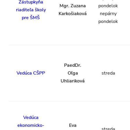
Zástupkyňa
Mgr. Zuzana
pondelok
riaditeľa školy
Karkošiaková
nepárny
pre ŠMŠ
pondelok
PaedDr.
Vedúca CŠPP
Oľga
streda
Uhliariková
Vedúca
ekonomicko-
Eva
streda