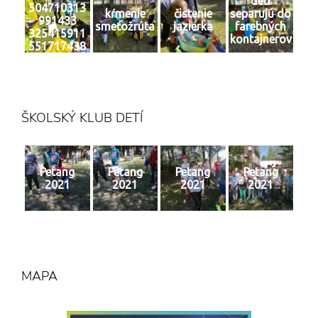
deti
504710313
kŕmenie
čistenie
separujú do
991433
smeťožrúta
jazierka
farebných
325415911
kontajnerov
551717438
4 n
ŠKOLSKÝ KLUB DETÍ
Petang
Petang
Petang
Petang
2021
2021
2021
2021
MAPA