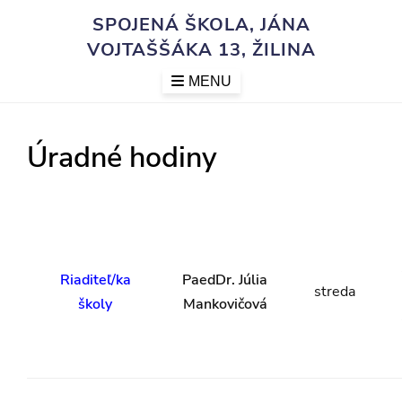
Skip
SPOJENÁ ŠKOLA, JÁNA
to
VOJTAŠŠÁKA 13, ŽILINA
content
MENU
Úradné hodiny
Riaditeľ/ka
PaedDr. Júlia
streda
školy
Mankovičová