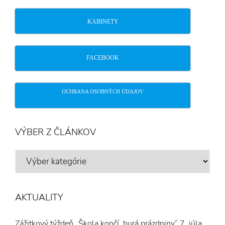
KABINETY
FACEBOOK
OCHRANA OSOBNÝCH ÚDAJOV
VÝBER Z ČLÁNKOV
VÝBER
Z
ČLÁNKOV
AKTUALITY
Zážitkový týždeň „Škola končí, hurá prázdniny“
7. júla