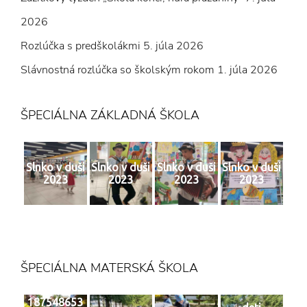
2026
Rozlúčka s predškolákmi
5. júla 2026
Slávnostná rozlúčka so školským rokom
1. júla 2026
ŠPECIÁLNA ZÁKLADNÁ ŠKOLA
Slnko v duši
Slnko v duši
Slnko v duši
Slnko v duši
2023
2023
2023
2023
ŠPECIÁLNA MATERSKÁ ŠKOLA
187548653