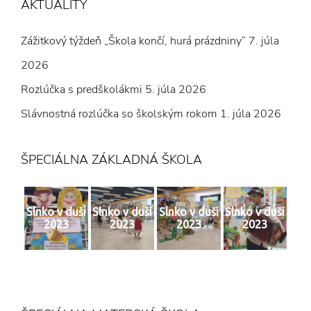
AKTUALITY
Zážitkový týždeň „Škola končí, hurá prázdniny“
7. júla
2026
Rozlúčka s predškolákmi
5. júla 2026
Slávnostná rozlúčka so školským rokom
1. júla 2026
ŠPECIÁLNA ZÁKLADNÁ ŠKOLA
Slnko v duši
Slnko v duši
Slnko v duši
Slnko v duši
2023
2023
2023
2023