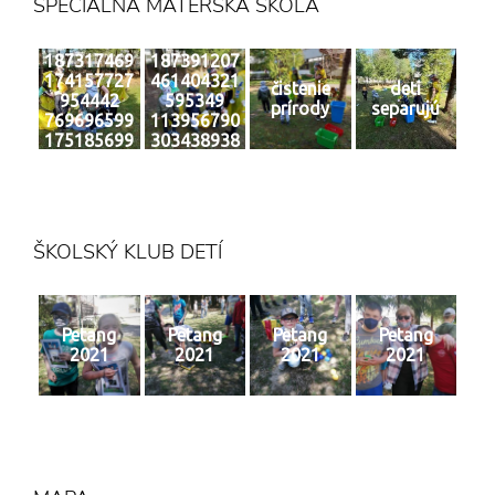
ŠPECIÁLNA MATERSKÁ ŠKOLA
187317469
187391207
174157727
461404321
čistenie
deti
954442
595349
prírody
separujú
769696599
113956790
175185699
303438938
2 n
6 n
ŠKOLSKÝ KLUB DETÍ
Petang
Petang
Petang
Petang
2021
2021
2021
2021