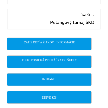
ĎALŠÍ →
Petangový turnaj ŠKD
Next
post:
ZÁPIS DETÍ A ŽIAKOV - INFORMÁCIE
ELEKTRONICKÁ PRIHLÁŠKA DO ŠKOLY
INTRANET
DRIVE ŠZŠ