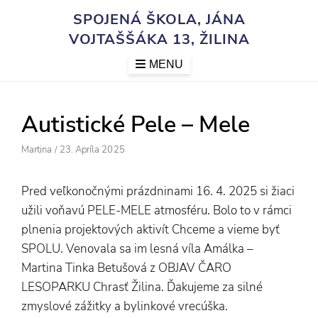
Skip
SPOJENÁ ŠKOLA, JÁNA
to
VOJTAŠŠÁKA 13, ŽILINA
content
MENU
Autistické Pele – Mele
Author
Posted
Martina
/
23. Apríla 2025
On
Pred veľkonočnými prázdninami 16. 4. 2025 si žiaci
užili voňavú PELE-MELE atmosféru. Bolo to v rámci
plnenia projektových aktivít Chceme a vieme byť
SPOLU. Venovala sa im lesná víla Amálka –
Martina Tinka Betušová z OBJAV ČARO
LESOPARKU Chrasť Žilina. Ďakujeme za silné
zmyslové zážitky a bylinkové vrecúška.