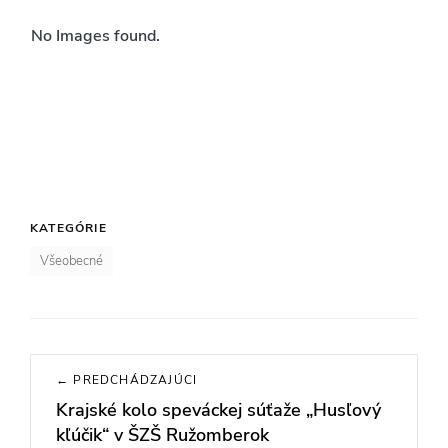
No Images found.
KATEGÓRIE
Všeobecné
Navigácia
← PREDCHÁDZAJÚCI
v
Krajské kolo speváckej súťaže „Husľový
Previous
článku
kľúčik“ v ŠZŠ Ružomberok
post: