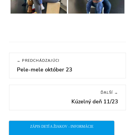
Navigácia
← PREDCHÁDZAJÚCI
v
Pele-mele október 23
Previous
článku
post:
ĎALŠÍ →
Kúzelný deň 11/23
Next
post:
ZÁPIS DETÍ A ŽIAKOV - INFORMÁCIE