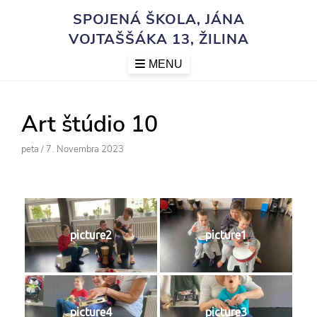
Skip
SPOJENÁ ŠKOLA, JÁNA
to
VOJTAŠŠÁKA 13, ŽILINA
content
MENU
Art štúdio 10
Author
Posted
Peta
/
7. Novembra 2023
On
picture2
picture1
picture4
picture3