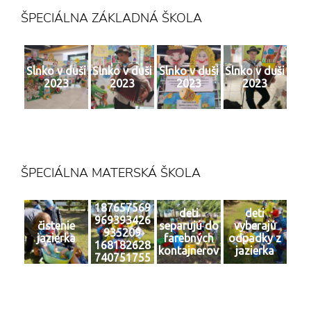
ŠPECIÁLNA ZÁKLADNÁ ŠKOLA
Slnko v duši
Slnko v duši
Slnko v duši
Slnko v duši
2023
2023
2023
2023
ŠPECIÁLNA MATERSKÁ ŠKOLA
187657569
deti
deti
969393426
čistenie
separujú do
vyberajú
935209
jazierka
farebných
odpadky z
168182628
kontajnerov
jazierka
740751755
0 n