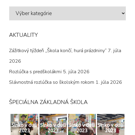
VÝBER
Z
ČLÁNKOV
AKTUALITY
Zážitkový týždeň „Škola končí, hurá prázdniny“
7. júla
2026
Rozlúčka s predškolákmi
5. júla 2026
Slávnostná rozlúčka so školským rokom
1. júla 2026
ŠPECIÁLNA ZÁKLADNÁ ŠKOLA
Slnko v duši
Slnko v duši
Slnko v duši
Slnko v duši
2023
2023
2023
2023