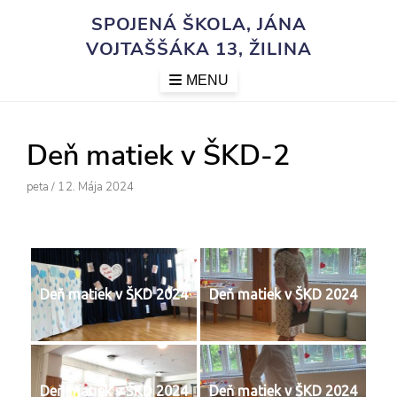
Skip
SPOJENÁ ŠKOLA, JÁNA
to
VOJTAŠŠÁKA 13, ŽILINA
content
MENU
Deň matiek v ŠKD-2
Author
Posted
Peta
/
12. Mája 2024
On
Deň matiek v ŠKD 2024
Deň matiek v ŠKD 2024
Deň matiek v ŠKD 2024
Deň matiek v ŠKD 2024