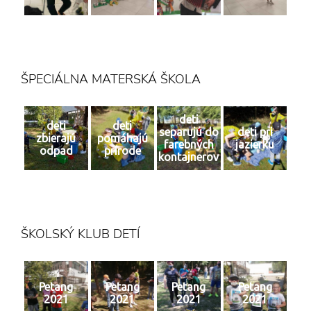
ŠPECIÁLNA MATERSKÁ ŠKOLA
deti
deti
deti
separujú do
deti pri
zbierajú
pomáhajú
farebných
jazierku
odpad
prírode
kontajnerov
ŠKOLSKÝ KLUB DETÍ
Petang
Petang
Petang
Petang
2021
2021
2021
2021