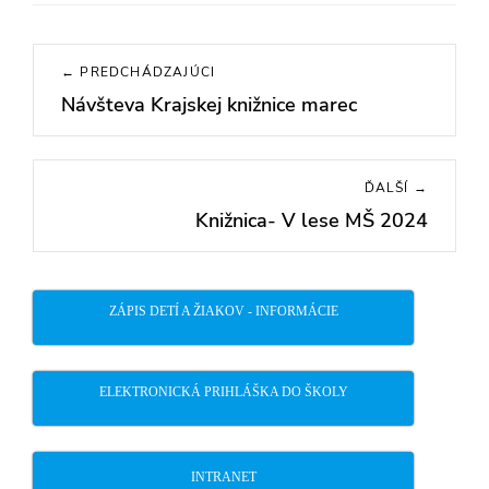
Navigácia
← PREDCHÁDZAJÚCI
v
Návšteva Krajskej knižnice marec
Previous
článku
post:
ĎALŠÍ →
Knižnica- V lese MŠ 2024
Next
post:
ZÁPIS DETÍ A ŽIAKOV - INFORMÁCIE
ELEKTRONICKÁ PRIHLÁŠKA DO ŠKOLY
INTRANET