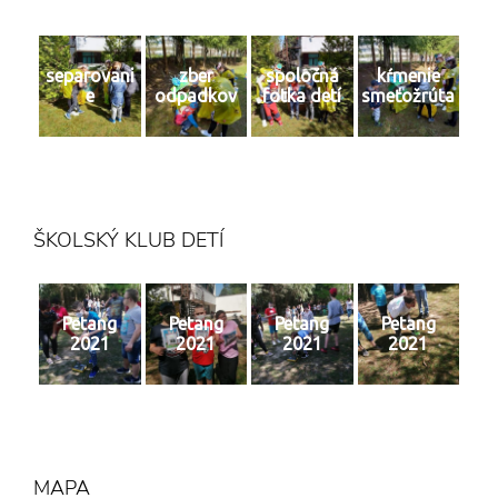
separovani
zber
spoločná
kŕmenie
e
odpadkov
fotka detí
smeťožrúta
ŠKOLSKÝ KLUB DETÍ
Petang
Petang
Petang
Petang
2021
2021
2021
2021
MAPA