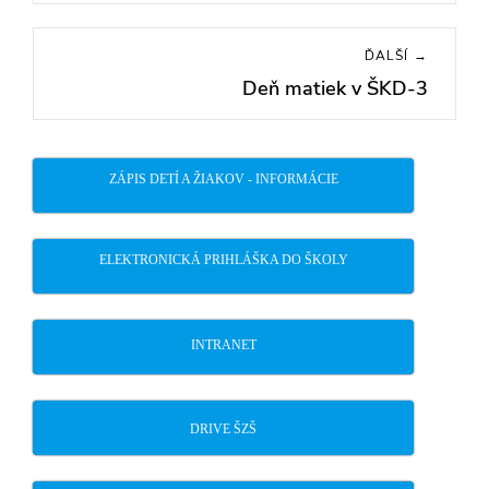
post:
ĎALŠÍ →
Deň matiek v ŠKD-3
Next
post:
ZÁPIS DETÍ A ŽIAKOV - INFORMÁCIE
ELEKTRONICKÁ PRIHLÁŠKA DO ŠKOLY
INTRANET
DRIVE ŠZŠ