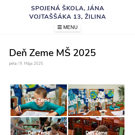
Skip
SPOJENÁ ŠKOLA, JÁNA
to
VOJTAŠŠÁKA 13, ŽILINA
content
MENU
Deň Zeme MŠ 2025
Author
Posted
Peta
/
9. Mája 2025
On
Den Zeme
Den Zeme
Den Zeme
Den Zeme