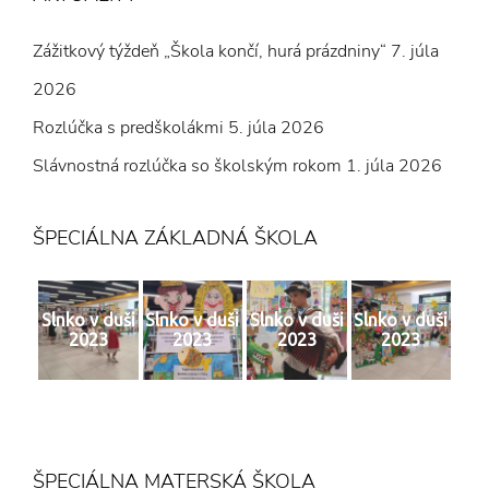
Zážitkový týždeň „Škola končí, hurá prázdniny“
7. júla
2026
Rozlúčka s predškolákmi
5. júla 2026
Slávnostná rozlúčka so školským rokom
1. júla 2026
ŠPECIÁLNA ZÁKLADNÁ ŠKOLA
Slnko v duši
Slnko v duši
Slnko v duši
Slnko v duši
2023
2023
2023
2023
ŠPECIÁLNA MATERSKÁ ŠKOLA