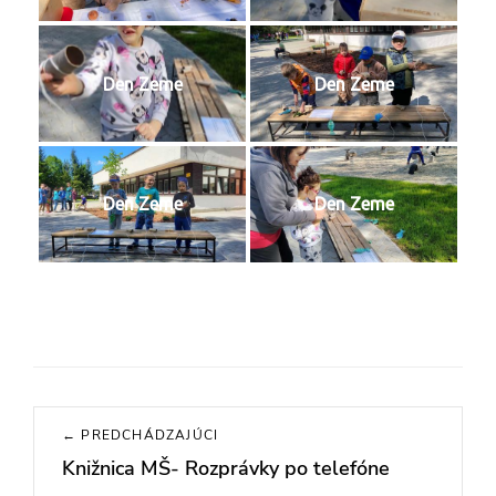
Den Zeme
Den Zeme
Den Zeme
Den Zeme
Navigácia
← PREDCHÁDZAJÚCI
v
Knižnica MŠ- Rozprávky po telefóne
Previous
článku