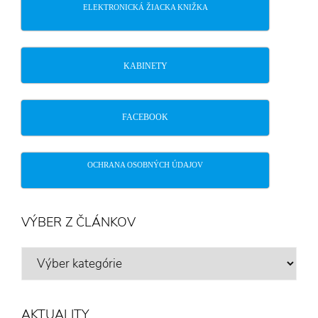
ELEKTRONICKÁ ŽIACKA KNIŽKA
KABINETY
FACEBOOK
OCHRANA OSOBNÝCH ÚDAJOV
VÝBER Z ČLÁNKOV
VÝBER
Z
ČLÁNKOV
AKTUALITY