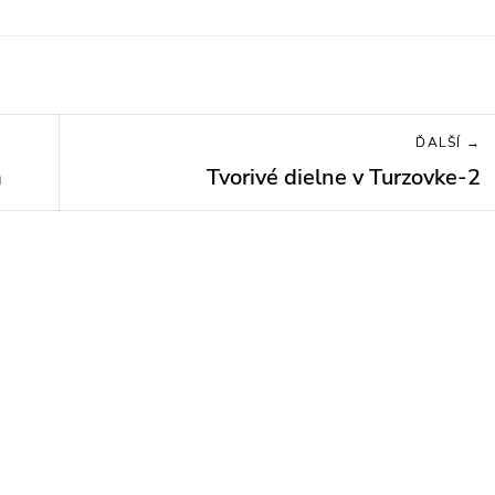
ĎALŠÍ →
a
Tvorivé dielne v Turzovke-2
Next
post: