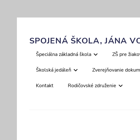
Skip
to
content
SPOJENÁ ŠKOLA, JÁNA VO
Primary
Špeciálna základná škola
ZŠ pre žiak
menu
Školská jedáleň
Zverejňovanie doku
Kontakt
Rodičovské združenie