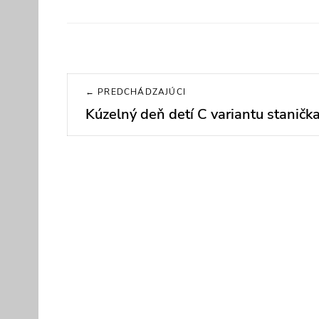
Navigácia
← PREDCHÁDZAJÚCI
v
Kúzelný deň detí C variantu staničk
Previous
post:
článku