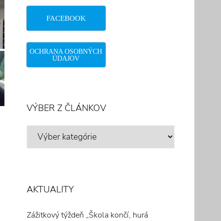
FACEBOOK
OCHRANA OSOBNÝCH
ÚDAJOV
VÝBER Z ČLÁNKOV
VÝBER
Z
ČLÁNKOV
AKTUALITY
Zážitkový týždeň „Škola končí, hurá