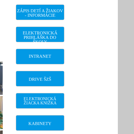
ZÁPIS DETÍ A ŽIAKOV
- INFORMÁCIE
ELEKTRONICKÁ
PRIHLÁŠKA DO
ŠKOLY
INTRANET
DRIVE ŠZŠ
ELEKTRONICKÁ
ŽIACKA KNIŽKA
KABINETY