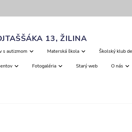
JTAŠŠÁKA 13, ŽILINA
ov s autizmom
Materská škola
Školský klub de
mentov
Fotogaléria
Starý web
O nás