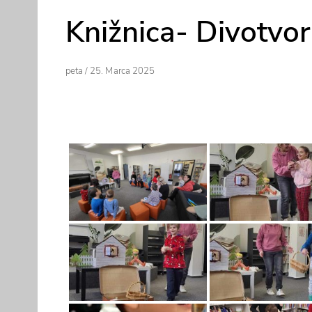
Knižnica- Divotvo
Author
Posted
Peta
/
25. Marca 2025
On