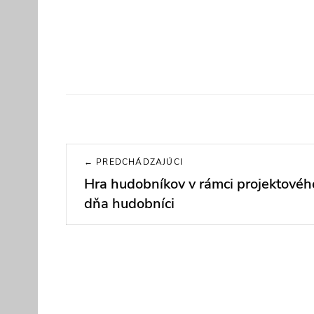
Navigácia
← PREDCHÁDZAJÚCI
v
Hra hudobníkov v rámci projektovéh
Previous
post:
dňa hudobníci
článku