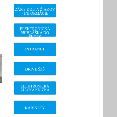
ZÁPIS DETÍ A ŽIAKOV
- INFORMÁCIE
ELEKTRONICKÁ
PRIHLÁŠKA DO
ŠKOLY
INTRANET
DRIVE ŠZŠ
ELEKTRONICKÁ
ŽIACKA KNIŽKA
KABINETY