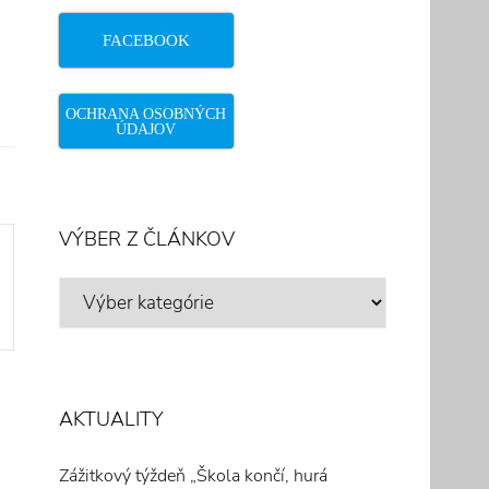
FACEBOOK
OCHRANA OSOBNÝCH
ÚDAJOV
VÝBER Z ČLÁNKOV
VÝBER
Z
ČLÁNKOV
AKTUALITY
Zážitkový týždeň „Škola končí, hurá