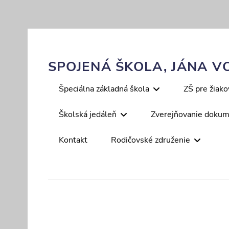
Skip
to
content
SPOJENÁ ŠKOLA, JÁNA VO
Primary
Špeciálna základná škola
ZŠ pre žiak
menu
Školská jedáleň
Zverejňovanie doku
Kontakt
Rodičovské združenie