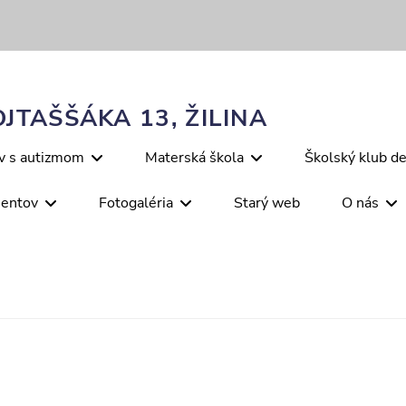
JTAŠŠÁKA 13, ŽILINA
ov s autizmom
Materská škola
Školský klub de
mentov
Fotogaléria
Starý web
O nás