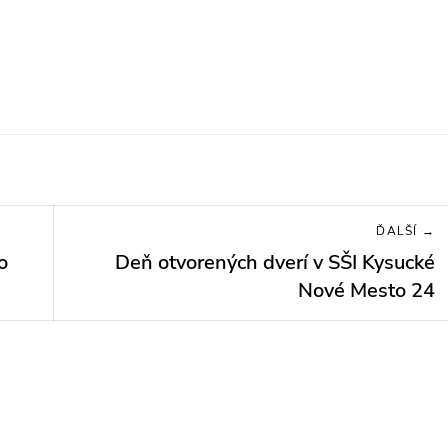
ĎALŠÍ →
o
Deň otvorených dverí v SŠI Kysucké
Next
post:
Nové Mesto 24