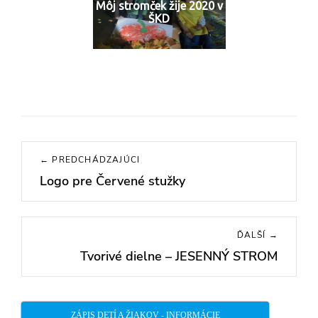
Môj stromček žije 2020 v
ŠKD
Navigácia
← PREDCHÁDZAJÚCI
v
Logo pre Červené stužky
Previous
článku
post:
ĎALŠÍ →
Tvorivé dielne – JESENNÝ STROM
Next
post:
ZÁPIS DETÍ A ŽIAKOV - INFORMÁCIE