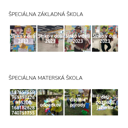
ŠPECIÁLNA ZÁKLADNÁ ŠKOLA
Slnko v duši
Slnko v duši
Slnko v duši
Slnko v duši
2023
2023
2023
2023
ŠPECIÁLNA MATERSKÁ ŠKOLA
187657569
deti
969393426
zber
čistenie
pozorujú
935209
odpadkov
prírody
jazierko
168182628
740751755
0 n