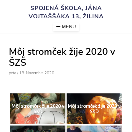
Skip
SPOJENÁ ŠKOLA, JÁNA
to
VOJTAŠŠÁKA 13, ŽILINA
content
MENU
Môj stromček žije 2020 v
ŠZŠ
Author
Posted
Peta
/
13. Novembra 2020
On
Môj stromček žije 2020 v
Môj stromček žije 2020 v
ŠKD
ŠKD