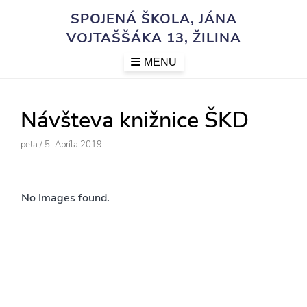
Skip
SPOJENÁ ŠKOLA, JÁNA
to
VOJTAŠŠÁKA 13, ŽILINA
content
MENU
Návšteva knižnice ŠKD
Author
Posted
Peta
/
5. Apríla 2019
On
No Images found.