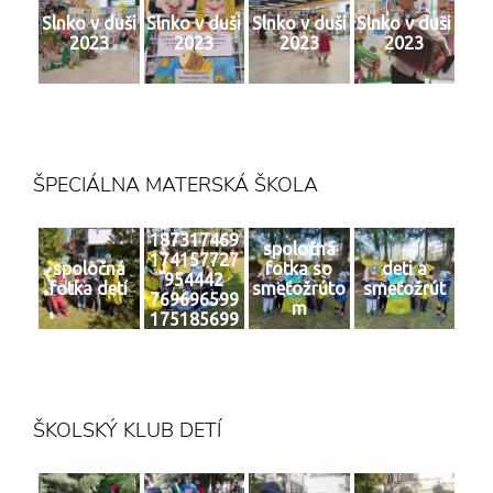
Slnko v duši
Slnko v duši
Slnko v duši
Slnko v duši
2023
2023
2023
2023
ŠPECIÁLNA MATERSKÁ ŠKOLA
187317469
spoločná
174157727
spoločná
fotka so
deti a
954442
fotka detí
smeťožrúto
smeťožrút
769696599
m
175185699
2 n
ŠKOLSKÝ KLUB DETÍ