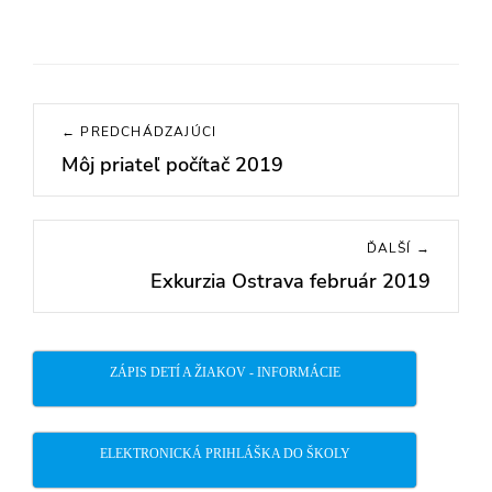
Navigácia
← PREDCHÁDZAJÚCI
v
Môj priateľ počítač 2019
Previous
článku
post:
ĎALŠÍ →
Exkurzia Ostrava február 2019
Next
post:
ZÁPIS DETÍ A ŽIAKOV - INFORMÁCIE
ELEKTRONICKÁ PRIHLÁŠKA DO ŠKOLY