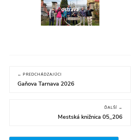
ostrava
Navigácia
← PREDCHÁDZAJÚCI
v
Gaňova Tarnava 2026
Previous
článku
post:
ĎALŠÍ →
Mestská knižnica 05_206
Next
post: