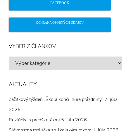
FACEBOOK
OCHRANA OSOBNÝCH ÚDAJOV
VÝBER Z ČLÁNKOV
VÝBER
Z
ČLÁNKOV
AKTUALITY
Zážitkový týždeň „Škola končí, hurá prázdniny“
7. júla
2026
Rozlúčka s predškolákmi
5. júla 2026
Slávnostná rozlúčka so školským rokom
1. júla 2026