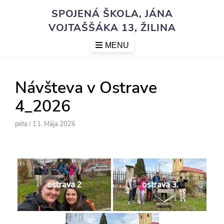
Skip
SPOJENÁ ŠKOLA, JÁNA
to
VOJTAŠŠÁKA 13, ŽILINA
content
MENU
Návšteva v Ostrave
4_2026
Author
Posted
Peta
/
11. Mája 2026
On
ostrava 2
ostrava 3.