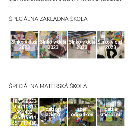
ŠPECIÁLNA ZÁKLADNÁ ŠKOLA
Slnko v duši
Slnko v duši
Slnko v duši
Slnko v duši
2023
2023
2023
2023
ŠPECIÁLNA MATERSKÁ ŠKOLA
187548653
504710313
deti pri
zber
deti a
991433
jazierku
odpadkov
smeťožrút
325415911
551717438
4 n