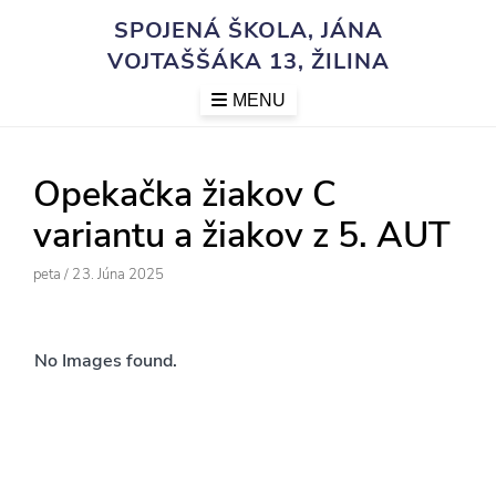
Skip
SPOJENÁ ŠKOLA, JÁNA
to
VOJTAŠŠÁKA 13, ŽILINA
content
MENU
Opekačka žiakov C
variantu a žiakov z 5. AUT
Author
Posted
Peta
/
23. Júna 2025
On
No Images found.