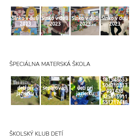
Slnko v duši
Slnko v duši
Slnko v duši
Slnko v duši
2023
2023
2023
2023
ŠPECIÁLNA MATERSKÁ ŠKOLA
187548653
504710313
deti pri
separovani
deti pri
991433
jazierku
e
jazierku
325415911
551717438
4 n
ŠKOLSKÝ KLUB DETÍ