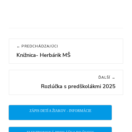
Navigácia
← PREDCHÁDZAJÚCI
v
Knižnica- Herbárik MŠ
Previous
článku
post:
ĎALŠÍ →
Rozlúčka s predškolákmi 2025
Next
post:
ZÁPIS DETÍ A ŽIAKOV - INFORMÁCIE