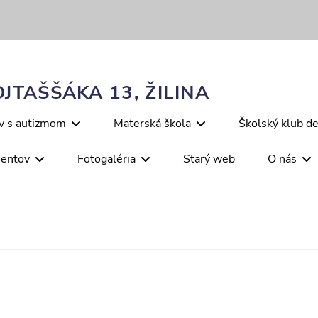
JTAŠŠÁKA 13, ŽILINA
ov s autizmom
Materská škola
Školský klub de
mentov
Fotogaléria
Starý web
O nás