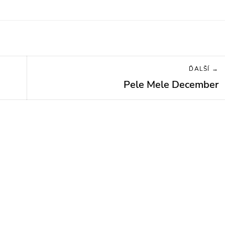
ĎALŠÍ →
Pele Mele December
Next
post: