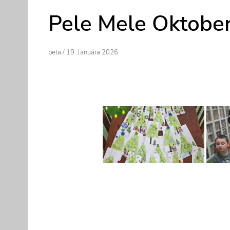
Pele Mele Oktobe
Author
Posted
Peta
/
19. Januára 2026
On