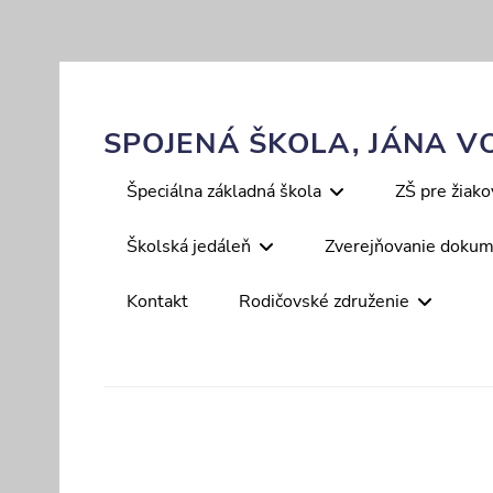
Skip
to
content
SPOJENÁ ŠKOLA, JÁNA VO
Primary
Špeciálna základná škola
ZŠ pre žiak
menu
Školská jedáleň
Zverejňovanie doku
Kontakt
Rodičovské združenie