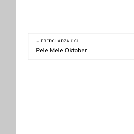
Navigácia
← PREDCHÁDZAJÚCI
v
Pele Mele Oktober
Previous
post:
článku