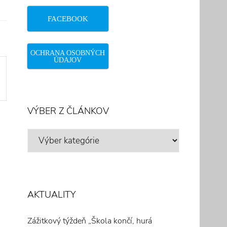
FACEBOOK
OCHRANA OSOBNÝCH
ÚDAJOV
VÝBER Z ČLÁNKOV
VÝBER
Z
ČLÁNKOV
AKTUALITY
Zážitkový týždeň „Škola končí, hurá