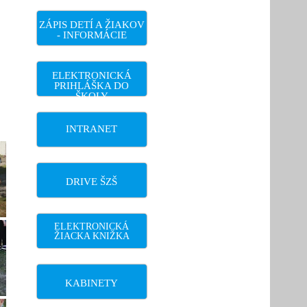
ZÁPIS DETÍ A ŽIAKOV
- INFORMÁCIE
ELEKTRONICKÁ
PRIHLÁŠKA DO
ŠKOLY
INTRANET
DRIVE ŠZŠ
ELEKTRONICKÁ
ŽIACKA KNIŽKA
KABINETY