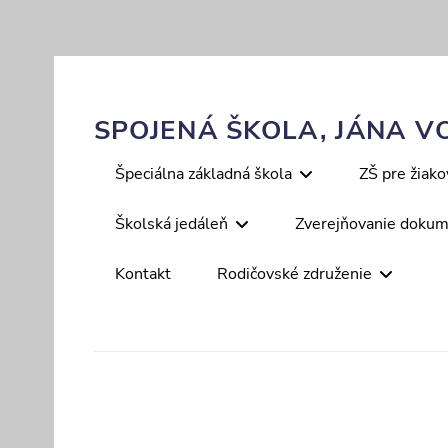
Skip
to
content
SPOJENÁ ŠKOLA, JÁNA VO
Primary
Špeciálna základná škola
ZŠ pre žiak
menu
Školská jedáleň
Zverejňovanie doku
Kontakt
Rodičovské združenie