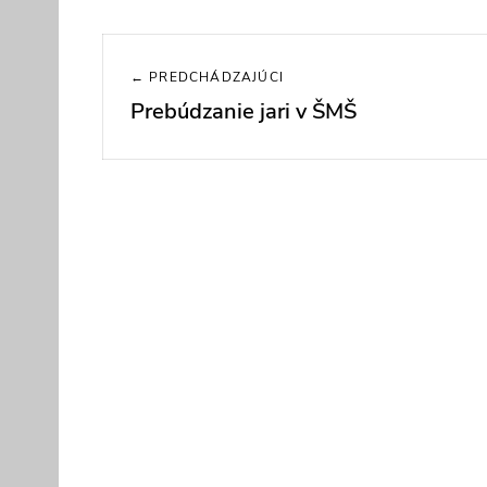
Navigácia
← PREDCHÁDZAJÚCI
v
Prebúdzanie jari v ŠMŠ
Previous
článku
post: