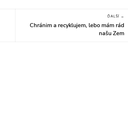
ĎALŠÍ →
Chránim a recyklujem, lebo mám rád
Next
post:
našu Zem