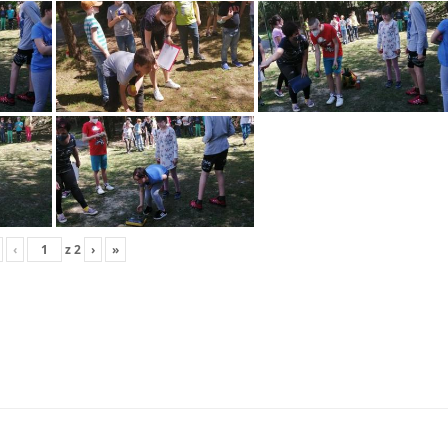
‹
z
2
›
»