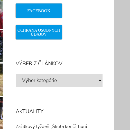
FACEBOOK
OCHRANA OSOBNÝCH
ÚDAJOV
VÝBER Z ČLÁNKOV
VÝBER
Z
ČLÁNKOV
AKTUALITY
Zážitkový týždeň „Škola končí, hurá