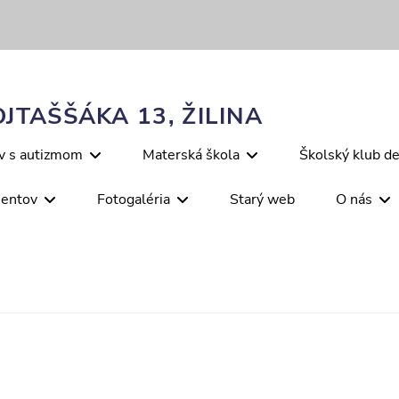
JTAŠŠÁKA 13, ŽILINA
ov s autizmom
Materská škola
Školský klub de
mentov
Fotogaléria
Starý web
O nás