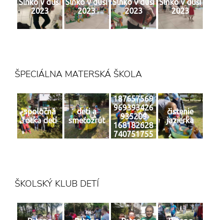
Slnko v duši
Slnko v duši
Slnko v duši
Slnko v duši
2023
2023
2023
2023
ŠPECIÁLNA MATERSKÁ ŠKOLA
187657569
969393426
spoločná
deti a
čistenie
935209
fotka detí
smeťožrút
jazierka
168182628
740751755
0 n
ŠKOLSKÝ KLUB DETÍ