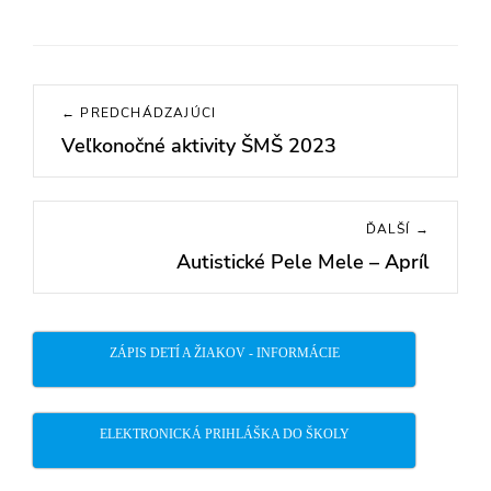
Navigácia
← PREDCHÁDZAJÚCI
v
Veľkonočné aktivity ŠMŠ 2023
Previous
článku
post:
ĎALŠÍ →
Autistické Pele Mele – Apríl
Next
post:
ZÁPIS DETÍ A ŽIAKOV - INFORMÁCIE
ELEKTRONICKÁ PRIHLÁŠKA DO ŠKOLY