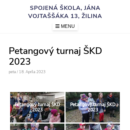
Skip
SPOJENÁ ŠKOLA, JÁNA
to
VOJTAŠŠÁKA 13, ŽILINA
content
MENU
Petangový turnaj ŠKD
2023
Author
Posted
Peta
/
18. Apríla 2023
On
Petangový turnaj ŠKD
Petangový turnaj ŠKD
2023
2023