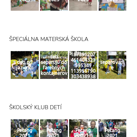
ŠPECIÁLNA MATERSKÁ ŠKOLA
187391207
deti
461404321
deti pri
separujú do
separovani
595349
jazierku
farebných
e
113956790
kontajnerov
303438938
6 n
ŠKOLSKÝ KLUB DETÍ
Petang
Petang
Petang
Petang
2021
2021
2021
2021