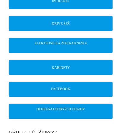
INTRANET
DRIVE ŠZŠ
ELEKTRONICKÁ ŽIACKA KNIŽKA
KABINETY
FACEBOOK
OCHRANA OSOBNÝCH ÚDAJOV
VÝBER Z ČLÁNKOV