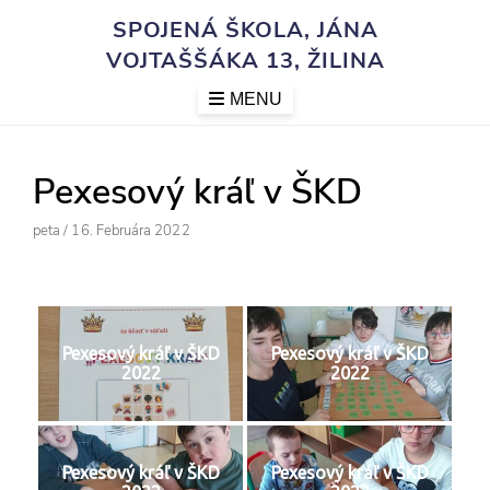
Skip
SPOJENÁ ŠKOLA, JÁNA
to
VOJTAŠŠÁKA 13, ŽILINA
content
MENU
Pexesový kráľ v ŠKD
Author
Posted
Peta
/
16. Februára 2022
On
Pexesový kráľ v ŠKD
Pexesový kráľ v ŠKD
2022
2022
Pexesový kráľ v ŠKD
Pexesový kráľ v ŠKD