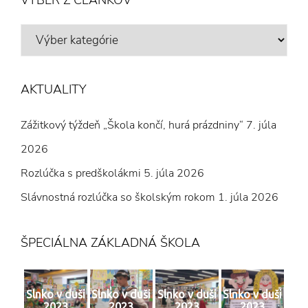
VÝBER
Z
ČLÁNKOV
AKTUALITY
Zážitkový týždeň „Škola končí, hurá prázdniny“
7. júla
2026
Rozlúčka s predškolákmi
5. júla 2026
Slávnostná rozlúčka so školským rokom
1. júla 2026
ŠPECIÁLNA ZÁKLADNÁ ŠKOLA
Slnko v duši
Slnko v duši
Slnko v duši
Slnko v duši
2023
2023
2023
2023