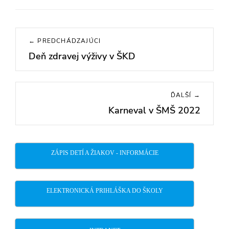
Navigácia
← PREDCHÁDZAJÚCI
v
Deň zdravej výživy v ŠKD
Previous
článku
post:
ĎALŠÍ →
Karneval v ŠMŠ 2022
Next
post:
ZÁPIS DETÍ A ŽIAKOV - INFORMÁCIE
ELEKTRONICKÁ PRIHLÁŠKA DO ŠKOLY