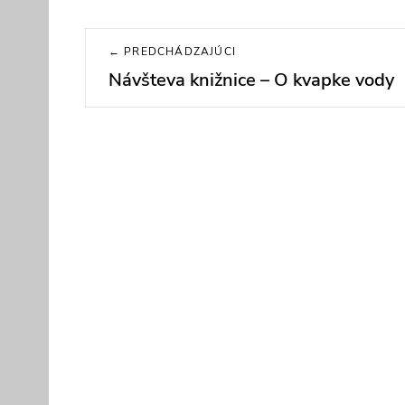
Navigácia
← PREDCHÁDZAJÚCI
v
Návšteva knižnice – O kvapke vody
Previous
post:
článku