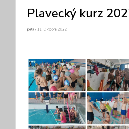
Plavecký kurz 20
Author
Posted
Peta
/
11. Októbra 2022
On