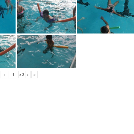
‹
z
2
›
»