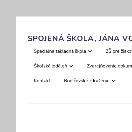
Skip
to
content
SPOJENÁ ŠKOLA, JÁNA VO
Primary
Špeciálna základná škola
ZŠ pre žiak
menu
Školská jedáleň
Zverejňovanie doku
Kontakt
Rodičovské združenie