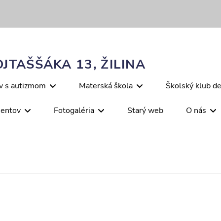
JTAŠŠÁKA 13, ŽILINA
ov s autizmom
Materská škola
Školský klub de
mentov
Fotogaléria
Starý web
O nás