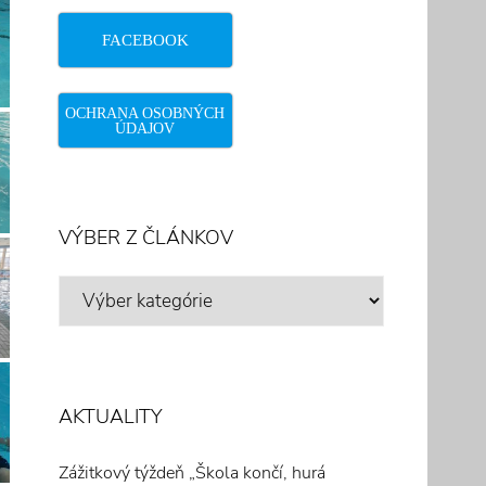
FACEBOOK
OCHRANA OSOBNÝCH
ÚDAJOV
VÝBER Z ČLÁNKOV
VÝBER
Z
ČLÁNKOV
AKTUALITY
Zážitkový týždeň „Škola končí, hurá