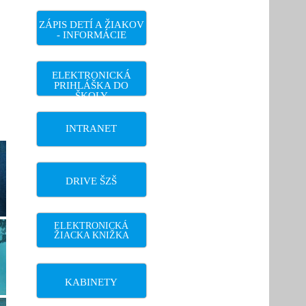
ZÁPIS DETÍ A ŽIAKOV
- INFORMÁCIE
ELEKTRONICKÁ
PRIHLÁŠKA DO
ŠKOLY
INTRANET
DRIVE ŠZŠ
ELEKTRONICKÁ
ŽIACKA KNIŽKA
KABINETY