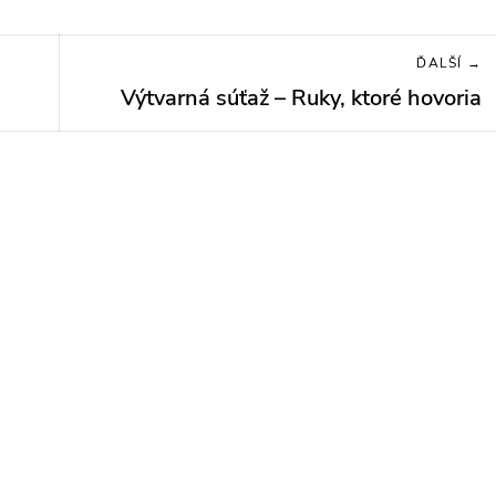
ĎALŠÍ →
Výtvarná súťaž – Ruky, ktoré hovoria
Next
post: