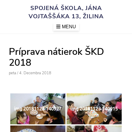
Skip
SPOJENÁ ŠKOLA, JÁNA
to
VOJTAŠŠÁKA 13, ŽILINA
content
MENU
Príprava nátierok ŠKD
2018
Author
Posted
Peta
/
4. Decembra 2018
On
img 20181123 140927
img 20181123 140915