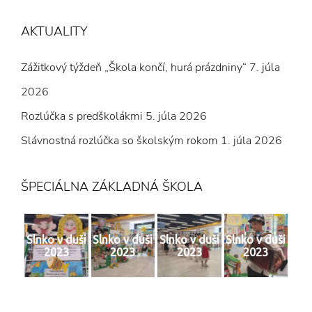
ČLÁNKOV
AKTUALITY
Zážitkový týždeň „Škola končí, hurá prázdniny“
7. júla
2026
Rozlúčka s predškolákmi
5. júla 2026
Slávnostná rozlúčka so školským rokom
1. júla 2026
ŠPECIÁLNA ZÁKLADNÁ ŠKOLA
Slnko v duši
Slnko v duši
Slnko v duši
Slnko v duši
2023
2023
2023
2023