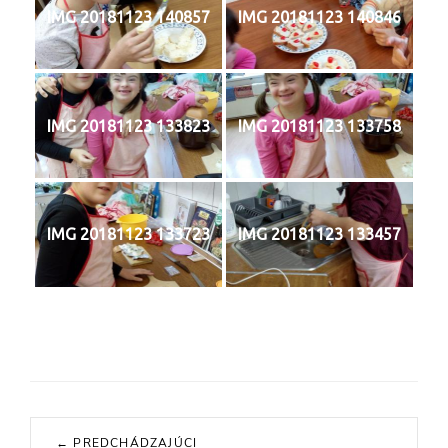
IMG 20181123 140857
IMG 20181123 140846
IMG 20181123 133823
IMG 20181123 133758
IMG 20181123 133723
IMG 20181123 133457
Navigácia
← PREDCHÁDZAJÚCI