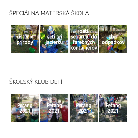
ŠPECIÁLNA MATERSKÁ ŠKOLA
deti
čistenie
deti pri
separujú do
zber
prírody
jazierku
farebných
odpadkov
kontajnerov
ŠKOLSKÝ KLUB DETÍ
Petang
Petang
Petang
Petang
2021
2021
2021
2021