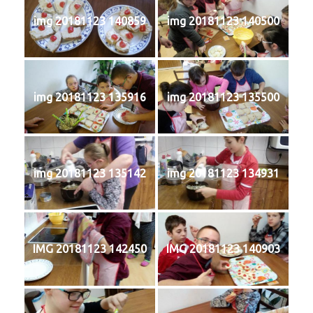
img 20181123 140859
img 20181123 140500
img 20181123 135916
img 20181123 135500
img 20181123 135142
img 20181123 134931
IMG 20181123 142450
IMG 20181123 140903