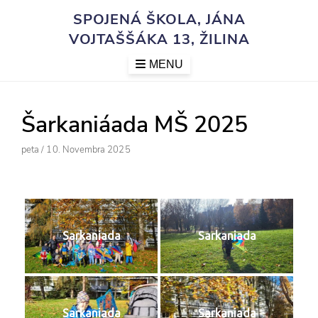
Skip
SPOJENÁ ŠKOLA, JÁNA
to
VOJTAŠŠÁKA 13, ŽILINA
content
MENU
Šarkaniáada MŠ 2025
Author
Posted
Peta
/
10. Novembra 2025
On
Sarkaniada
Sarkaniada
Sarkaniada
Sarkaniada