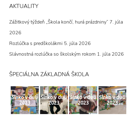
AKTUALITY
Zážitkový týždeň „Škola končí, hurá prázdniny“
7. júla
2026
Rozlúčka s predškolákmi
5. júla 2026
Slávnostná rozlúčka so školským rokom
1. júla 2026
ŠPECIÁLNA ZÁKLADNÁ ŠKOLA
Slnko v duši
Slnko v duši
Slnko v duši
Slnko v duši
2023
2023
2023
2023