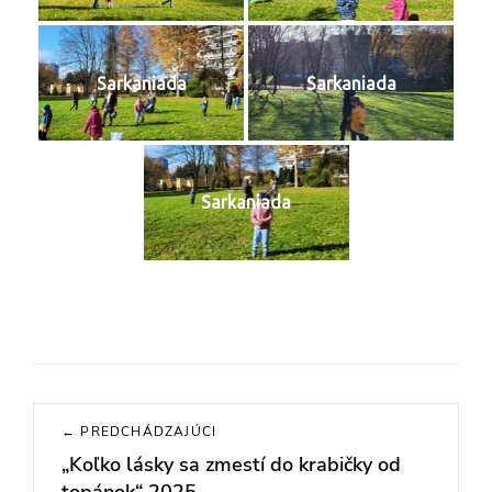
Sarkaniada
Sarkaniada
Sarkaniada
Navigácia
← PREDCHÁDZAJÚCI
v
„Koľko lásky sa zmestí do krabičky od
Previous
článku
topánok“ 2025