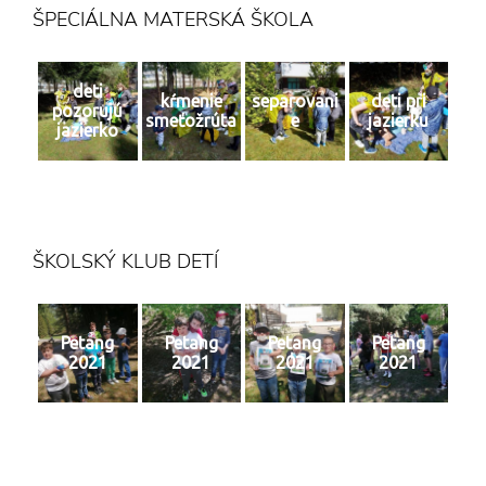
ŠPECIÁLNA MATERSKÁ ŠKOLA
deti
kŕmenie
separovani
deti pri
pozorujú
smeťožrúta
e
jazierku
jazierko
ŠKOLSKÝ KLUB DETÍ
Petang
Petang
Petang
Petang
2021
2021
2021
2021