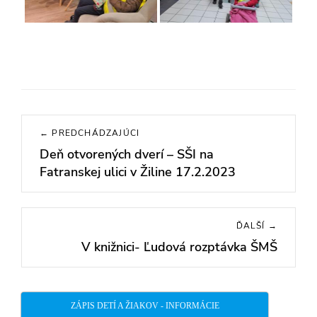
Navigácia
← PREDCHÁDZAJÚCI
v
Deň otvorených dverí – SŠI na
Previous
článku
Fatranskej ulici v Žiline 17.2.2023
post:
ĎALŠÍ →
V knižnici- Ľudová rozptávka ŠMŠ
Next
post:
ZÁPIS DETÍ A ŽIAKOV - INFORMÁCIE