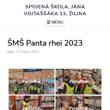
Skip
SPOJENÁ ŠKOLA, JÁNA
to
VOJTAŠŠÁKA 13, ŽILINA
content
MENU
ŠMŠ Panta rhei 2023
Author
Posted
Peta
/
13. Marca 2023
On
PantaRhei
PantaRhei
PantaRhei
PantaRhei