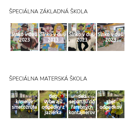
ŠPECIÁLNA ZÁKLADNÁ ŠKOLA
Slnko v duši
Slnko v duši
Slnko v duši
Slnko v duši
2023
2023
2023
2023
ŠPECIÁLNA MATERSKÁ ŠKOLA
deti
deti
kŕmenie
vyberajú
separujú do
zber
smeťožrúta
odpadky z
farebných
odpadkov
jazierka
kontajnerov