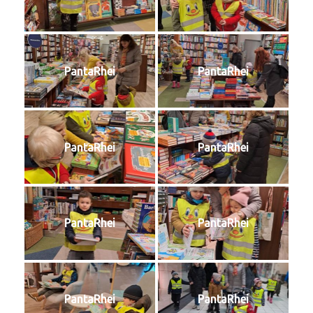
PantaRhei
PantaRhei
PantaRhei
PantaRhei
PantaRhei
PantaRhei
PantaRhei
PantaRhei