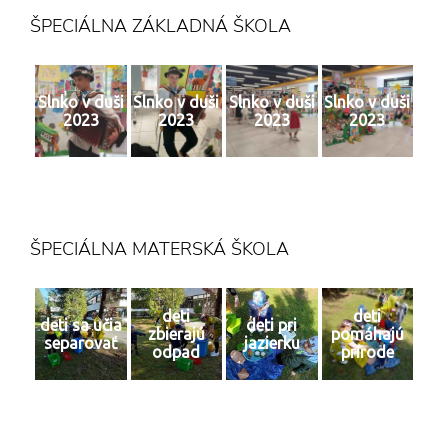
ŠPECIÁLNA ZÁKLADNÁ ŠKOLA
Slnko v duši
Slnko v duši
Slnko v duši
Slnko v duši
2023
2023
2023
2023
ŠPECIÁLNA MATERSKÁ ŠKOLA
deti
deti
deti sa učia
deti pri
zbierajú
pomáhajú
separovať
jazierku
odpad
prírode