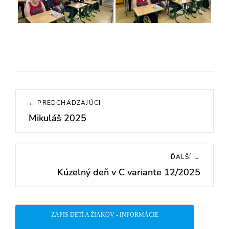
Navigácia
← PREDCHÁDZAJÚCI
v
Mikuláš 2025
Previous
článku
post:
ĎALŠÍ →
Kúzelný deň v C variante 12/2025
Next
post:
ZÁPIS DETÍ A ŽIAKOV - INFORMÁCIE