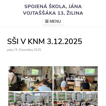
Skip
SPOJENÁ ŠKOLA, JÁNA
to
VOJTAŠŠÁKA 13, ŽILINA
content
MENU
SŠI V KNM 3.12.2025
Author
Posted
Peta
/
9. Decembra 2025
On
picture1 (1)
picture1 (2)
picture1 (3)
picture1 (5)