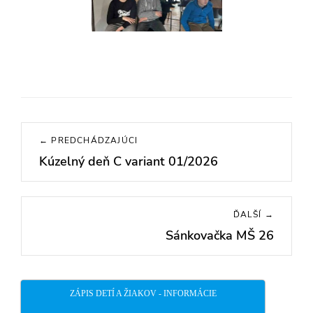
Navigácia
← PREDCHÁDZAJÚCI
v
Kúzelný deň C variant 01/2026
Previous
článku
post:
ĎALŠÍ →
Sánkovačka MŠ 26
Next
post:
ZÁPIS DETÍ A ŽIAKOV - INFORMÁCIE