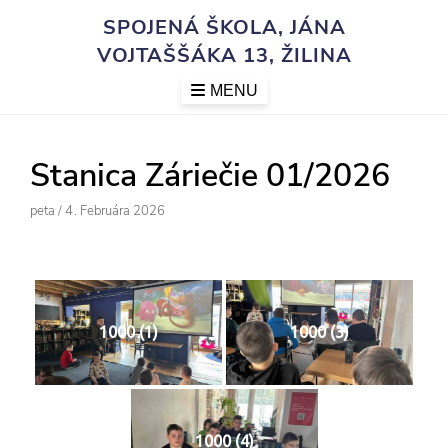
Skip
SPOJENÁ ŠKOLA, JÁNA
to
VOJTAŠŠÁKA 13, ŽILINA
content
MENU
Stanica Záriečie 01/2026
Author
Posted
Peta
/
4. Februára 2026
On
1000 (1)
1000 (3)
1000 (4)