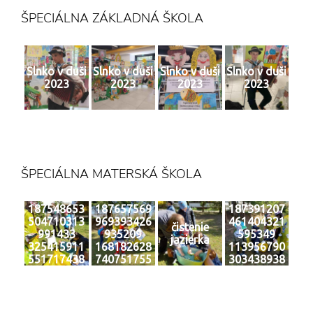
ŠPECIÁLNA ZÁKLADNÁ ŠKOLA
Slnko v duši
Slnko v duši
Slnko v duši
Slnko v duši
2023
2023
2023
2023
ŠPECIÁLNA MATERSKÁ ŠKOLA
187548653
187657569
187391207
504710313
969393426
461404321
čistenie
991433
935209
595349
jazierka
325415911
168182628
113956790
551717438
740751755
303438938
4 n
0 n
6 n