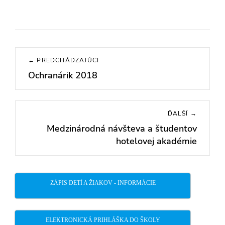
Navigácia
← PREDCHÁDZAJÚCI
v
Ochranárik 2018
Previous
článku
post:
ĎALŠÍ →
Medzinárodná návšteva a študentov
Next
hotelovej akadémie
post:
ZÁPIS DETÍ A ŽIAKOV - INFORMÁCIE
ELEKTRONICKÁ PRIHLÁŠKA DO ŠKOLY