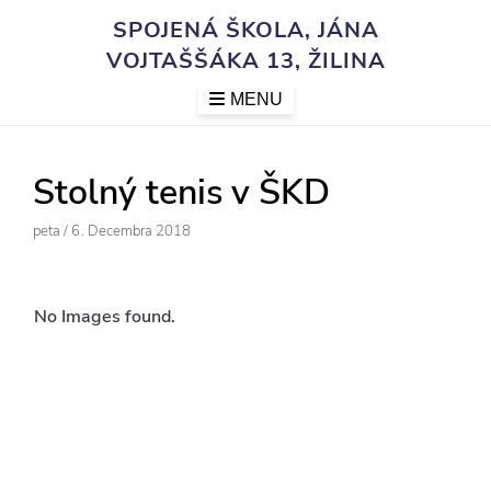
Skip
SPOJENÁ ŠKOLA, JÁNA
to
VOJTAŠŠÁKA 13, ŽILINA
content
MENU
Stolný tenis v ŠKD
Author
Posted
Peta
/
6. Decembra 2018
On
No Images found.