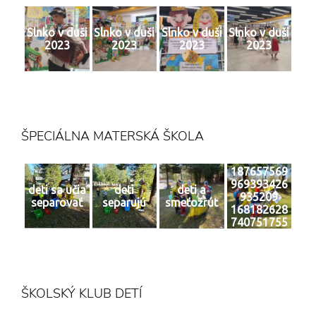
Slnko v duši
Slnko v duši
Slnko v duši
Slnko v duši
2023
2023
2023
2023
ŠPECIÁLNA MATERSKÁ ŠKOLA
187657569
969393426
deti sa učia
deti
deti a
935209
separovať
separujú
smeťožrút
168182628
740751755
0 n
ŠKOLSKÝ KLUB DETÍ