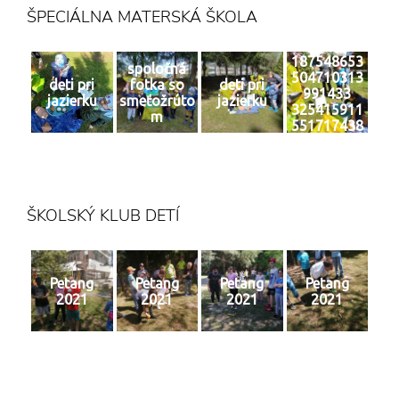
ŠPECIÁLNA MATERSKÁ ŠKOLA
187548653
spoločná
504710313
deti pri
fotka so
deti pri
991433
jazierku
smeťožrúto
jazierku
325415911
m
551717438
4 n
ŠKOLSKÝ KLUB DETÍ
Petang
Petang
Petang
Petang
2021
2021
2021
2021