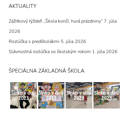
AKTUALITY
Zážitkový týždeň „Škola končí, hurá prázdniny“
7. júla
2026
Rozlúčka s predškolákmi
5. júla 2026
Slávnostná rozlúčka so školským rokom
1. júla 2026
ŠPECIÁLNA ZÁKLADNÁ ŠKOLA
Slnko v duši
Slnko v duši
Slnko v duši
Slnko v duši
2023
2023
2023
2023