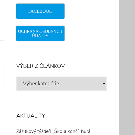
FACEBOOK
OCHRANA OSOBNÝCH
ÚDAJOV
VÝBER Z ČLÁNKOV
VÝBER
Z
ČLÁNKOV
AKTUALITY
Zážitkový týždeň „Škola končí, hurá