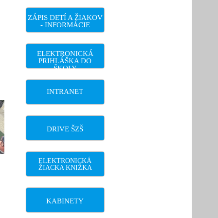
ZÁPIS DETÍ A ŽIAKOV
- INFORMÁCIE
ELEKTRONICKÁ
PRIHLÁŠKA DO
ŠKOLY
INTRANET
DRIVE ŠZŠ
ELEKTRONICKÁ
ŽIACKA KNIŽKA
KABINETY