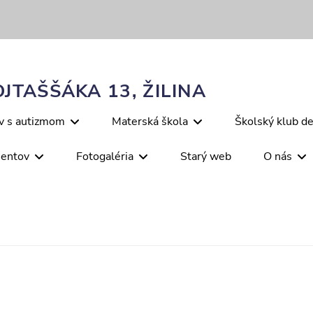
JTAŠŠÁKA 13, ŽILINA
ov s autizmom
Materská škola
Školský klub de
mentov
Fotogaléria
Starý web
O nás