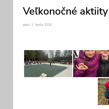
Veľkonočné aktiity
Author
Posted
Peta
/
1. Apríla 2026
On