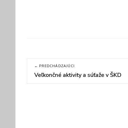
Navigácia
← PREDCHÁDZAJÚCI
v
Veľkončné aktivity a súťaže v ŠKD
Previous
post:
článku