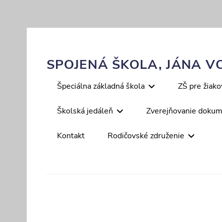
Skip
to
content
SPOJENÁ ŠKOLA, JÁNA VO
Primary
Špeciálna základná škola
ZŠ pre žiak
menu
Školská jedáleň
Zverejňovanie doku
Kontakt
Rodičovské združenie