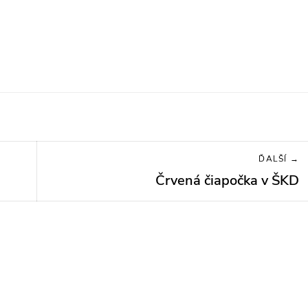
ĎALŠÍ →
Črvená čiapočka v ŠKD
Next
post: