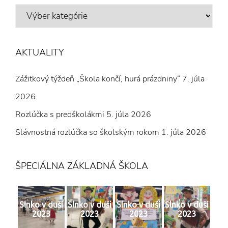
VÝBER
Z
ČLÁNKOV
AKTUALITY
Zážitkový týždeň „Škola končí, hurá prázdniny“
7. júla
2026
Rozlúčka s predškolákmi
5. júla 2026
Slávnostná rozlúčka so školským rokom
1. júla 2026
ŠPECIÁLNA ZÁKLADNÁ ŠKOLA
Slnko v duši
Slnko v duši
Slnko v duši
Slnko v duši
2023
2023
2023
2023