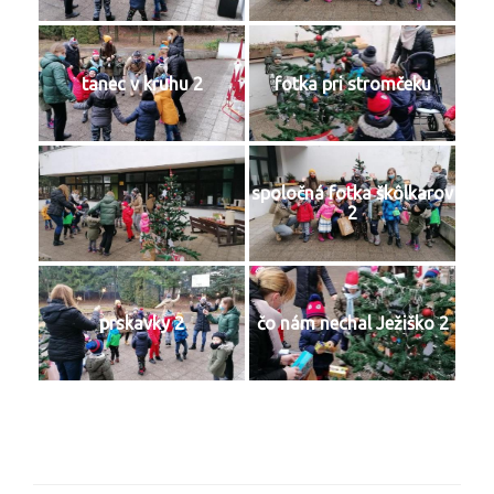
tanec v kruhu 2
fotka pri stromčeku
spoločná fotka škôlkarov
2
prskavky 2
čo nám nechal Ježiško 2