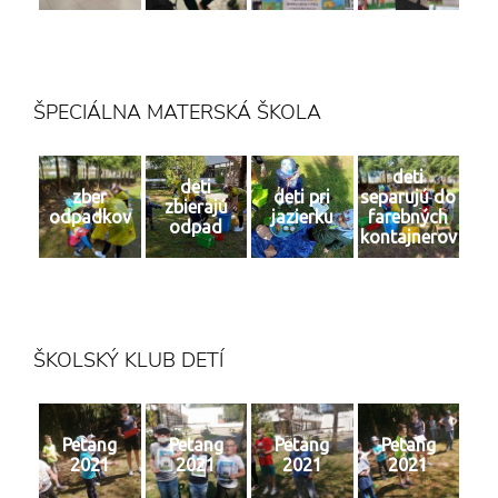
ŠPECIÁLNA MATERSKÁ ŠKOLA
deti
deti
zber
deti pri
separujú do
zbierajú
odpadkov
jazierku
farebných
odpad
kontajnerov
ŠKOLSKÝ KLUB DETÍ
Petang
Petang
Petang
Petang
2021
2021
2021
2021