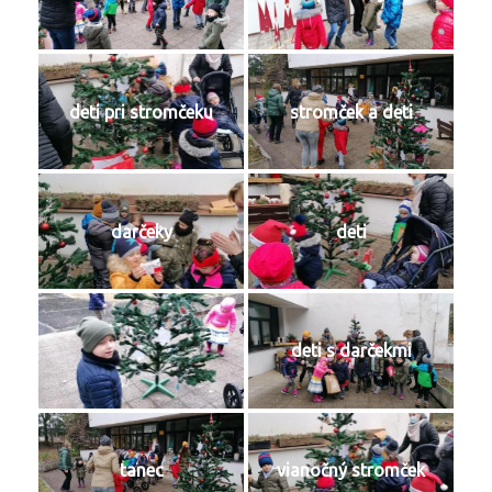
deti pri stromčeku
stromček a deti
darčeky
deti
deti s darčekmi
tanec
vianočný stromček