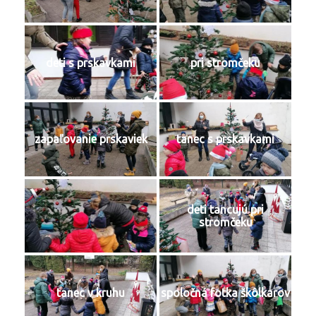
deti s prskavkami
pri stromčeku
zapaľovanie prskaviek
tanec s prskavkami
deti tancujú pri
stromčeku
tanec v kruhu
spoločná fotka škôlkarov