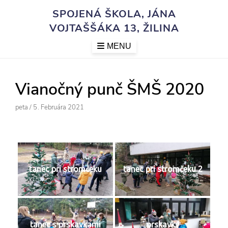
Skip
SPOJENÁ ŠKOLA, JÁNA
to
VOJTAŠŠÁKA 13, ŽILINA
content
MENU
Vianočný punč ŠMŠ 2020
Author
Posted
Peta
/
5. Februára 2021
On
tanec pri stromčeku
tanec pri stromčeku 2
tanec s prskavkami
prskavky