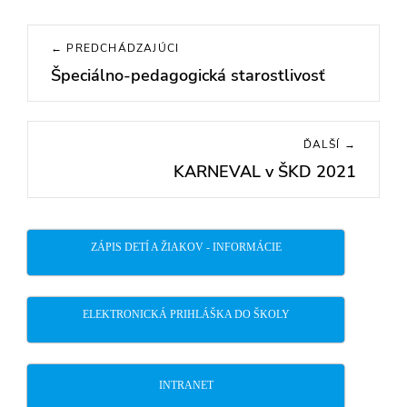
Navigácia
← PREDCHÁDZAJÚCI
v
Špeciálno-pedagogická starostlivosť
Previous
článku
post:
ĎALŠÍ →
KARNEVAL v ŠKD 2021
Next
post:
ZÁPIS DETÍ A ŽIAKOV - INFORMÁCIE
ELEKTRONICKÁ PRIHLÁŠKA DO ŠKOLY
INTRANET