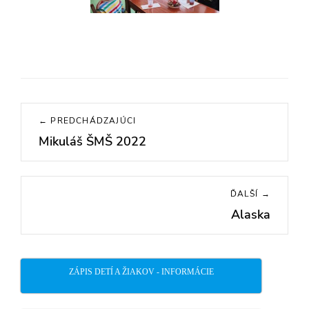
Navigácia
← PREDCHÁDZAJÚCI
v
Mikuláš ŠMŠ 2022
Previous
článku
post:
ĎALŠÍ →
Alaska
Next
post:
ZÁPIS DETÍ A ŽIAKOV - INFORMÁCIE