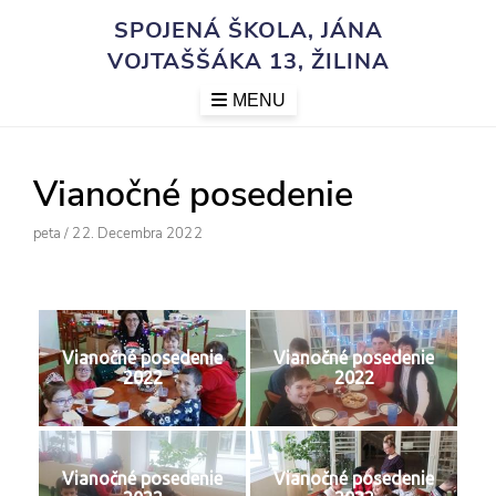
Skip
SPOJENÁ ŠKOLA, JÁNA
to
VOJTAŠŠÁKA 13, ŽILINA
content
MENU
Vianočné posedenie
Author
Posted
Peta
/
22. Decembra 2022
On
Vianočné posedenie
Vianočné posedenie
2022
2022
Vianočné posedenie
Vianočné posedenie