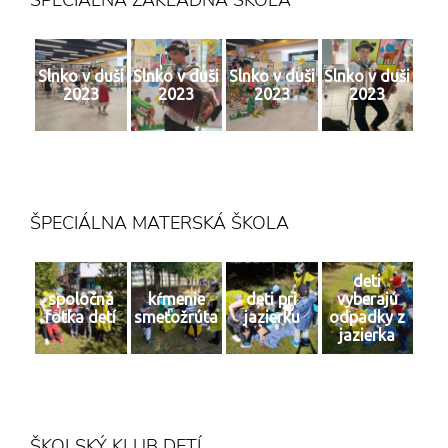
ŠPECIÁLNA ZÁKLADNÁ ŠKOLA
Slnko v duši
Slnko v duši
Slnko v duši
Slnko v duši
2023
2023
2023
2023
ŠPECIÁLNA MATERSKÁ ŠKOLA
deti
spoločná
kŕmenie
deti pri
vyberajú
fotka detí
smeťožrúta
jazierku
odpadky z
jazierka
ŠKOLSKÝ KLUB DETÍ