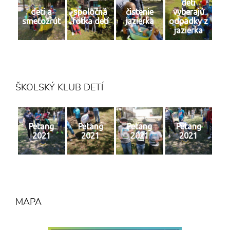
deti
deti a
spoločná
čistenie
vyberajú
smeťožrút
fotka detí
jazierka
odpadky z
jazierka
ŠKOLSKÝ KLUB DETÍ
Petang
Petang
Petang
Petang
2021
2021
2021
2021
MAPA