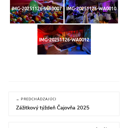
IMG-20251126-WA0007
IMG-20251126-WA0010
IMG-20251126-WA0012
Navigácia
← PREDCHÁDZAJÚCI
v
Zážitkový týždeň Čajovňa 2025
Previous
článku
post: