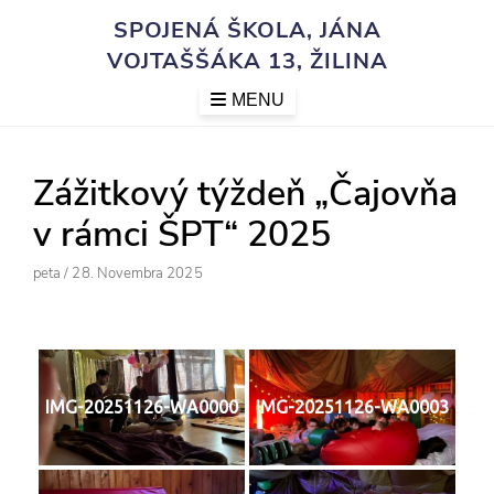
Skip
SPOJENÁ ŠKOLA, JÁNA
to
VOJTAŠŠÁKA 13, ŽILINA
content
MENU
Zážitkový týždeň „Čajovňa
v rámci ŠPT“ 2025
Author
Posted
Peta
/
28. Novembra 2025
On
IMG-20251126-WA0000
IMG-20251126-WA0003