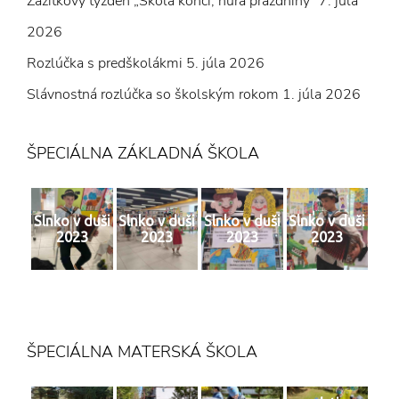
Zážitkový týždeň „Škola končí, hurá prázdniny“
7. júla
2026
Rozlúčka s predškolákmi
5. júla 2026
Slávnostná rozlúčka so školským rokom
1. júla 2026
ŠPECIÁLNA ZÁKLADNÁ ŠKOLA
Slnko v duši
Slnko v duši
Slnko v duši
Slnko v duši
2023
2023
2023
2023
ŠPECIÁLNA MATERSKÁ ŠKOLA