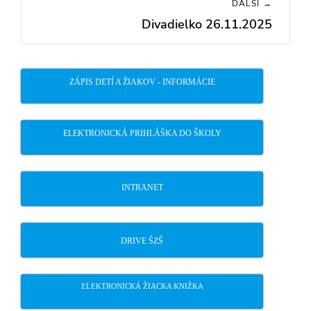
ĎALŠÍ →
Divadielko 26.11.2025
Next
post:
ZÁPIS DETÍ A ŽIAKOV - INFORMÁCIE
ELEKTRONICKÁ PRIHLÁŠKA DO ŠKOLY
INTRANET
DRIVE ŠZŠ
ELEKTRONICKÁ ŽIACKA KNIŽKA