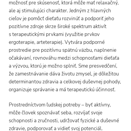
možnosť pre skúsenosť, ktorá môže mať relaxačný,
ale aj stimulujúci charakter. Jedným z hlavných
cieľov je pomôcť dieťaťu rozvinúť a podporiť jeho
pozitívne zdroje skrze široké spektrum aktivít
s terapeutickými prvkami (využitie prvkov
ergoterapie, arteterapie). Vytvára podporné
prostredie pre pozitívnu spätnú väzbu, naplnenie
očakávaní, rovnováhu medzi schopnosťami dieťaťa
a výzvou, ktorú je možno splniť. Sme presvedčení,
že zamestnávanie dáva životu zmysel, je dôležitou
determinantou zdravia a celkovej duševnej pohody,
organizuje správanie a má terapeutickú účinnosť.
Prostredníctvom ľudskej potreby – byť aktívny,
môže človek spoznávať seba, rozvíjať svoje
schopnosti a zručnosti, udržovať fyzické a duševné
zdravie, podporovať a vidieť svoj potenciál.