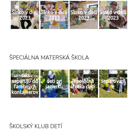
Slnko v duši
Slnko v duši
Slnko v duši
Slnko v duši
2023
2023
2023
2023
ŠPECIÁLNA MATERSKÁ ŠKOLA
deti
separujú do
deti pri
spoločná
separovani
farebných
jazierku
fotka detí
e
kontajnerov
ŠKOLSKÝ KLUB DETÍ