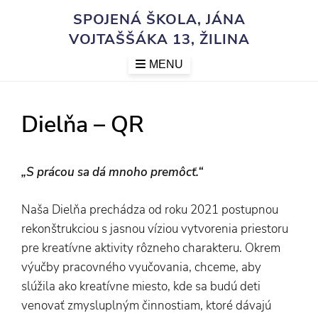
Skip
SPOJENÁ ŠKOLA, JÁNA
to
VOJTAŠŠÁKA 13, ŽILINA
content
MENU
Dielňa – QR
„S prácou sa dá mnoho premôcť.“
Naša Dielňa prechádza od roku 2021 postupnou
rekonštrukciou s jasnou víziou vytvorenia priestoru
pre kreatívne aktivity rôzneho charakteru. Okrem
výučby pracovného vyučovania, chceme, aby
slúžila ako kreatívne miesto, kde sa budú deti
venovať zmysluplným činnostiam, ktoré dávajú