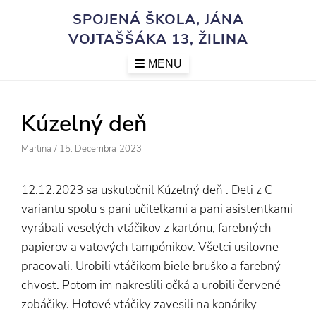
Skip
SPOJENÁ ŠKOLA, JÁNA
to
VOJTAŠŠÁKA 13, ŽILINA
content
MENU
Kúzelný deň
Author
Posted
Martina
/
15. Decembra 2023
On
12.12.2023 sa uskutočnil Kúzelný deň . Deti z C
variantu spolu s pani učiteľkami a pani asistentkami
vyrábali veselých vtáčikov z kartónu, farebných
papierov a vatových tampónikov. Všetci usilovne
pracovali. Urobili vtáčikom biele bruško a farebný
chvost. Potom im nakreslili očká a urobili červené
zobáčiky. Hotové vtáčiky zavesili na konáriky