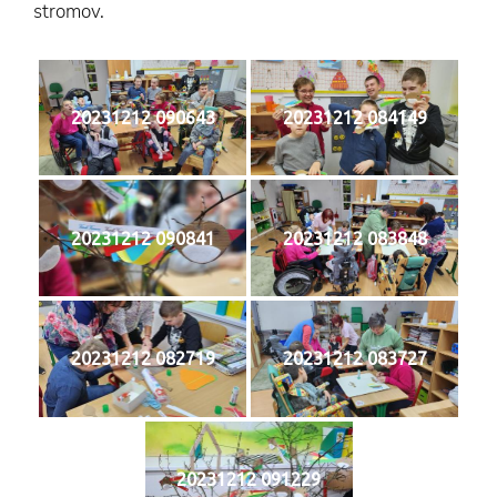
stromov.
20231212 090643
20231212 084149
20231212 090841
20231212 083848
20231212 082719
20231212 083727
20231212 091229