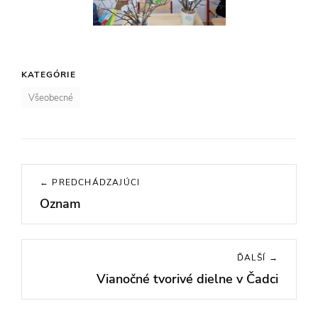
KATEGÓRIE
Všeobecné
Navigácia
← PREDCHÁDZAJÚCI
v
Oznam
Previous
článku
post:
ĎALŠÍ →
Vianočné tvorivé dielne v Čadci
Next
post: