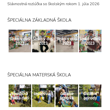
Slávnostná rozlúčka so školským rokom
1. júla 2026
ŠPECIÁLNA ZÁKLADNÁ ŠKOLA
Slnko v duši
Slnko v duši
Slnko v duši
Slnko v duši
2023
2023
2023
2023
ŠPECIÁLNA MATERSKÁ ŠKOLA
spoločná
separovani
čistenie
čistenie
fotka detí
e
jazierka
prírody