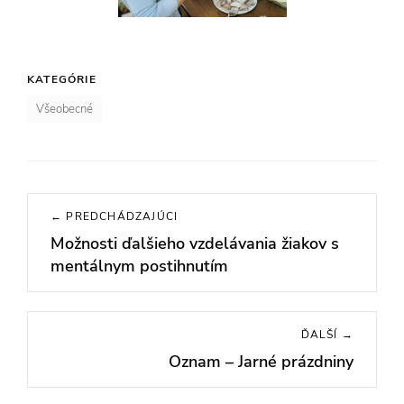
KATEGÓRIE
Všeobecné
Navigácia
← PREDCHÁDZAJÚCI
v
Možnosti ďalšieho vzdelávania žiakov s
Previous
článku
mentálnym postihnutím
post:
ĎALŠÍ →
Oznam – Jarné prázdniny
Next
post: