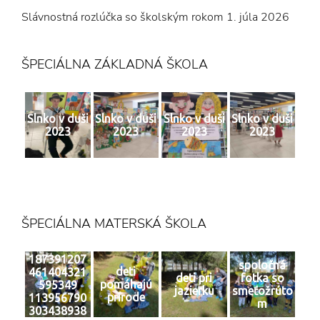
Slávnostná rozlúčka so školským rokom
1. júla 2026
ŠPECIÁLNA ZÁKLADNÁ ŠKOLA
Slnko v duši
Slnko v duši
Slnko v duši
Slnko v duši
2023
2023
2023
2023
ŠPECIÁLNA MATERSKÁ ŠKOLA
187391207
spoločná
deti
461404321
deti pri
fotka so
pomáhajú
595349
jazierku
smeťožrúto
prírode
113956790
m
303438938