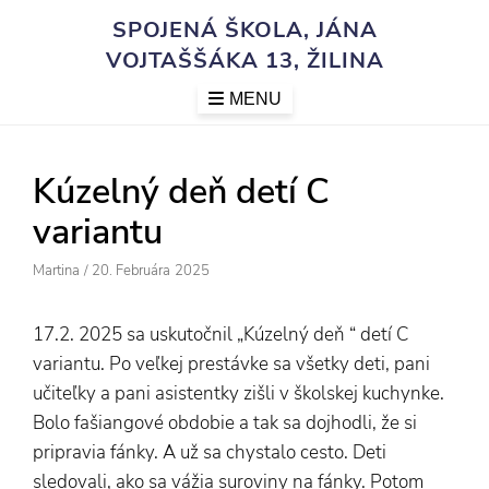
Skip
SPOJENÁ ŠKOLA, JÁNA
to
VOJTAŠŠÁKA 13, ŽILINA
content
MENU
Kúzelný deň detí C
variantu
Author
Posted
Martina
/
20. Februára 2025
On
17.2. 2025 sa uskutočnil „Kúzelný deň “ detí C
variantu. Po veľkej prestávke sa všetky deti, pani
učiteľky a pani asistentky zišli v školskej kuchynke.
Bolo fašiangové obdobie a tak sa dojhodli, že si
pripravia fánky. A už sa chystalo cesto. Deti
sledovali, ako sa vážia suroviny na fánky. Potom