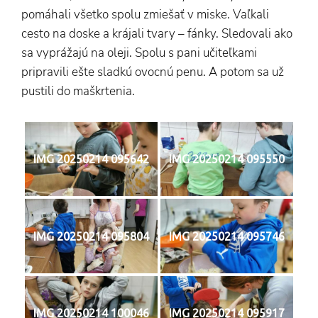
pomáhali všetko spolu zmiešať v miske. Vaľkali
cesto na doske a krájali tvary – fánky. Sledovali ako
sa vyprážajú na oleji. Spolu s pani učiteľkami
pripravili ešte sladkú ovocnú penu. A potom sa už
pustili do maškrtenia.
IMG 20250214 095642
IMG 20250214 095550
IMG 20250214 095804
IMG 20250214 095746
IMG 20250214 100046
IMG 20250214 095917