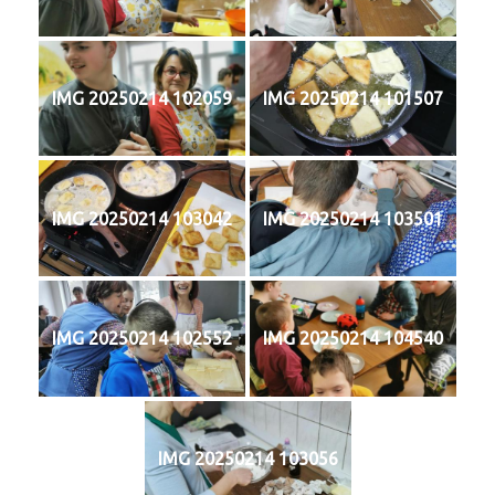
IMG 20250214 102059
IMG 20250214 101507
IMG 20250214 103042
IMG 20250214 103501
IMG 20250214 102552
IMG 20250214 104540
IMG 20250214 103056