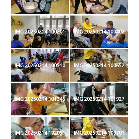
IMG 20250214 100201
IMG 20250214 100402
IMG 20250214 100510
IMG 20250214 100652
IMG 20250214 101346
IMG 20250214 101927
IMG 20250214 102051
IMG 20250214 100701