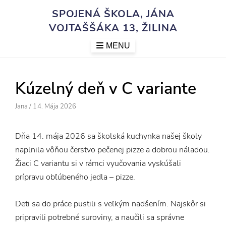
Skip
SPOJENÁ ŠKOLA, JÁNA
to
VOJTAŠŠÁKA 13, ŽILINA
content
MENU
Kúzelný deň v C variante
Author
Posted
Jana
/
14. Mája 2026
On
Dňa 14. mája 2026 sa školská kuchynka našej školy
naplnila vôňou čerstvo pečenej pizze a dobrou náladou.
Žiaci C variantu si v rámci vyučovania vyskúšali
prípravu obľúbeného jedla – pizze.
Deti sa do práce pustili s veľkým nadšením. Najskôr si
pripravili potrebné suroviny, a naučili sa správne