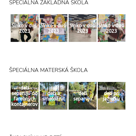
ŠPECIÁLNA ZÁKLADNÁ ŠKOLA
Slnko v duši
Slnko v duši
Slnko v duši
Slnko v duši
2023
2023
2023
2023
ŠPECIÁLNA MATERSKÁ ŠKOLA
deti
separujú do
deti a
deti
deti pri
farebných
smeťožrút
separujú
jazierku
kontajnerov