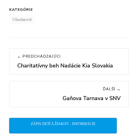
KATEGÓRIE
Všeobecné
Navigácia
← PREDCHÁDZAJÚCI
v
Charitatívny beh Nadácie Kia Slovakia
Previous
článku
post:
ĎALŠÍ →
Gaňova Tarnava v SNV
Next
post:
ZÁPIS DETÍ A ŽIAKOV - INFORMÁCIE