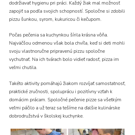
dodržiavať hygienu pri práci. Každý žiak mal možnosť
zapojiť sa podľa svojich schopností. Spoločne si zdobili
pizzu šunkou, syrom, kukuricou či kečupom.
Počas pečenia sa kuchynkou šírila krásna vôňa.
Najväčšou odmenou však bola chvíľa, keď si deti mohli
svoju vlastnoručne pripravenú pizzu spoločne
vychutnať. Na ich tvárach bolo vidieť radosť, pizza im
veľmi chutila.
Takéto aktivity pomáhajú žiakom rozvíjať samostatnosť,
praktické zručnosti, spoluprácu i pozitívny vzťah k
domácim prácam. Spoločné pečenie pizze sa všetkým
veľmi páčilo a už teraz sa tešíme na ďalšie kulinárske
dobrodružstvá v školskej kuchynke.