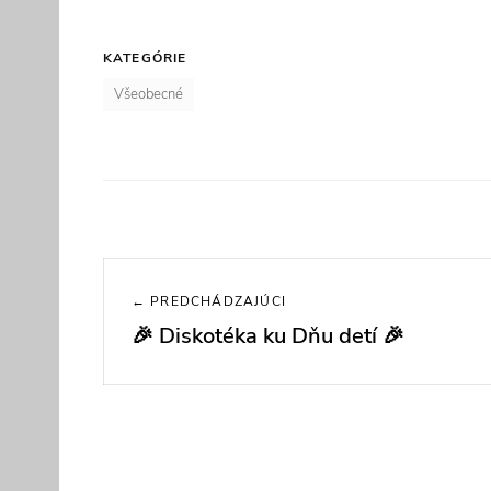
KATEGÓRIE
Všeobecné
Navigácia
← PREDCHÁDZAJÚCI
v
🎉 Diskotéka ku Dňu detí 🎉
Previous
článku
post: