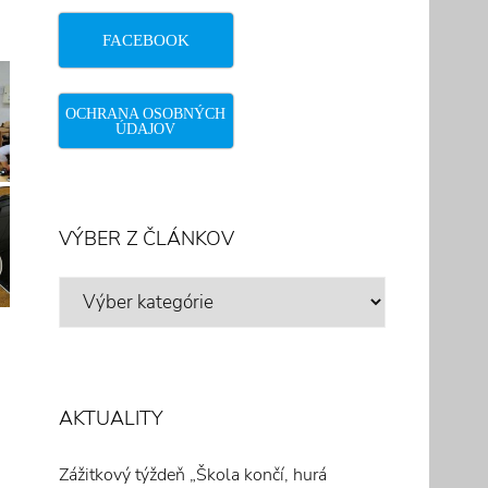
FACEBOOK
OCHRANA OSOBNÝCH
ÚDAJOV
VÝBER Z ČLÁNKOV
VÝBER
Z
ČLÁNKOV
AKTUALITY
Zážitkový týždeň „Škola končí, hurá