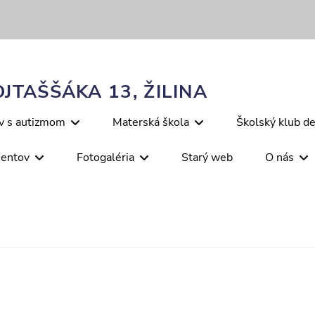
JTAŠŠÁKA 13, ŽILINA
ov s autizmom
Materská škola
Školský klub de
mentov
Fotogaléria
Starý web
O nás