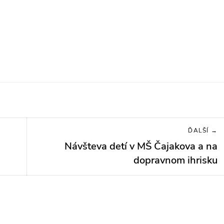
ĎALŠÍ →
Návšteva detí v MŠ Čajakova a na
Next
post:
dopravnom ihrisku