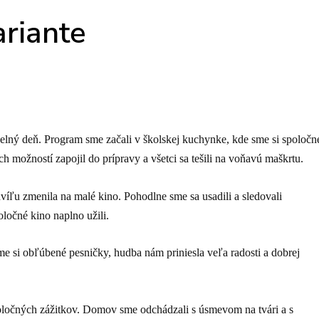
ariante
elný deň. Program sme začali v školskej kuchynke, kde sme si spoločn
ch možností zapojil do prípravy a všetci sa tešili na voňavú maškrtu.
hvíľu zmenila na malé kino. Pohodlne sme sa usadili a sledovali
oločné kino naplno užili.
e si obľúbené pesničky, hudba nám priniesla veľa radosti a dobrej
oločných zážitkov. Domov sme odchádzali s úsmevom na tvári a s