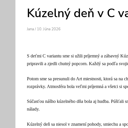
Kúzelný deň v C v
Author
Posted
Jana
/
10. Júna 2026
On
S deťmi C variantu sme si užili príjemný a zábavný Kúz
pripravili a zjedli chutný popcorn. Každý sa podľa svoji
Potom sme sa presunuli do Art miestnosti, ktorá sa na c
rozprávky. Atmosféra bola veľmi príjemná a všetci si sp
Súčasťou nášho kúzelného dňa bola aj hudba. Púšťali sm
nálady.
Kúzelný deň sa niesol v znamení pohody, smiechu a sp