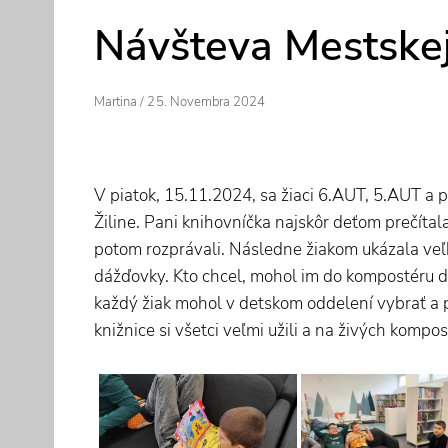
Návšteva Mestskej 
Author
Posted
Martina
/
25. Novembra 2024
On
V piatok, 15.11.2024, sa žiaci 6.AUT, 5.AUT a p
Žiline. Pani knihovníčka najskôr deťom prečítal
potom rozprávali. Následne žiakom ukázala veľk
dážďovky. Kto chcel, mohol im do kompostéru do
každý žiak mohol v detskom oddelení vybrať a 
knižnice si všetci veľmi užili a na živých kom