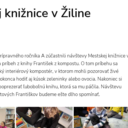
knižnice v Žiline
rípravného ročníka A zúčastnili návštevy Mestskej knižnice 
a príbeh z knihy František z kompostu. O tom príbehu sa
ý interiérový kompostér, v ktorom mohli pozorovať živé
konca hodiť aj kúsok zeleninky alebo ovocia. Nakoniec si
poprezerať ľuboboľnú knihu, ktorá sa mu páčila. Návštevu
postových Františkov budeme ešte dlho spomínať.