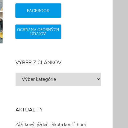
FACEBOOK
OCHRANA OSOBNÝCH
ÚDAJOV
VÝBER Z ČLÁNKOV
VÝBER
Z
ČLÁNKOV
AKTUALITY
Zážitkový týždeň „Škola končí, hurá