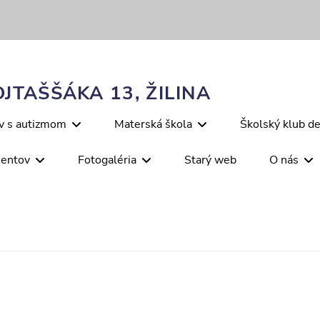
JTAŠŠÁKA 13, ŽILINA
ov s autizmom
Materská škola
Školský klub de
mentov
Fotogaléria
Starý web
O nás