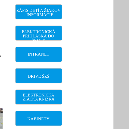
ZÁPIS DETÍ A ŽIAKOV
- INFORMÁCIE
ELEKTRONICKÁ
PRIHLÁŠKA DO
ŠKOLY
INTRANET
v
DRIVE ŠZŠ
ELEKTRONICKÁ
ŽIACKA KNIŽKA
KABINETY