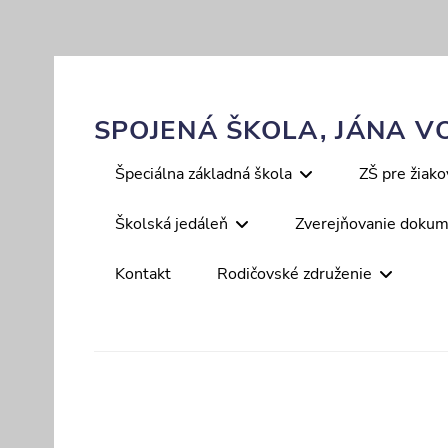
Skip
to
content
SPOJENÁ ŠKOLA, JÁNA VO
Primary
Špeciálna základná škola
ZŠ pre žiak
menu
Školská jedáleň
Zverejňovanie doku
Kontakt
Rodičovské združenie