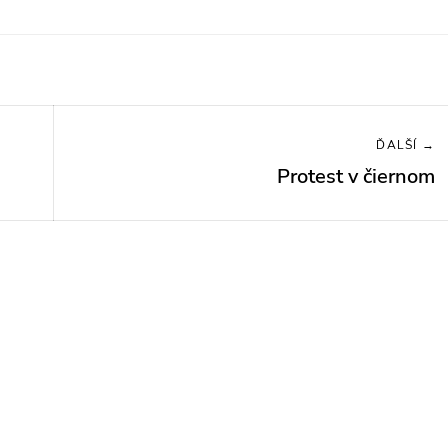
ĎALŠÍ →
Protest v čiernom
Next
post: