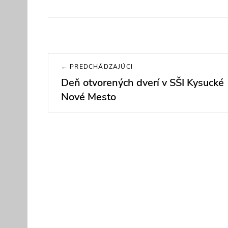
Navigácia
← PREDCHÁDZAJÚCI
v
Deň otvorených dverí v SŠI Kysucké
Previous
post:
Nové Mesto
článku