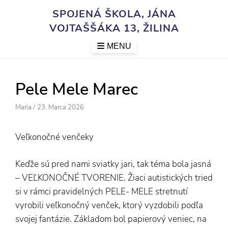
Skip
SPOJENÁ ŠKOLA, JÁNA
to
VOJTAŠŠÁKA 13, ŽILINA
content
MENU
Pele Mele Marec
Author
Posted
Maria
/
23. Marca 2026
On
Veľkonočné venčeky
Keďže sú pred nami sviatky jari, tak téma bola jasná
– VEĽKONOČNÉ TVORENIE. Žiaci autistických tried
si v rámci pravidelných PELE- MELE stretnutí
vyrobili veľkonočný venček, ktorý vyzdobili podľa
svojej fantázie. Základom bol papierový veniec, na