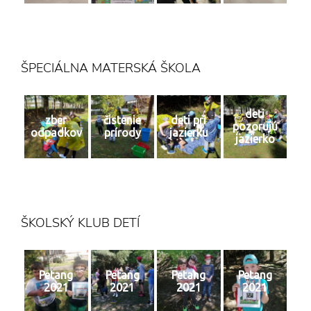
ŠPECIÁLNA MATERSKÁ ŠKOLA
deti
zber
čistenie
deti pri
pozorujú
odpadkov
prírody
jazierku
jazierko
ŠKOLSKÝ KLUB DETÍ
Petang
Petang
Petang
Petang
2021
2021
2021
2021