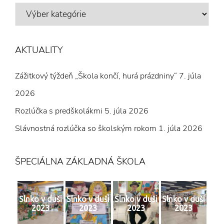
VÝBER
Z
ČLÁNKOV
AKTUALITY
Zážitkový týždeň „Škola končí, hurá prázdniny“
7. júla
2026
Rozlúčka s predškolákmi
5. júla 2026
Slávnostná rozlúčka so školským rokom
1. júla 2026
ŠPECIÁLNA ZÁKLADNÁ ŠKOLA
Slnko v duši
Slnko v duši
Slnko v duši
Slnko v duši
2023
2023
2023
2023