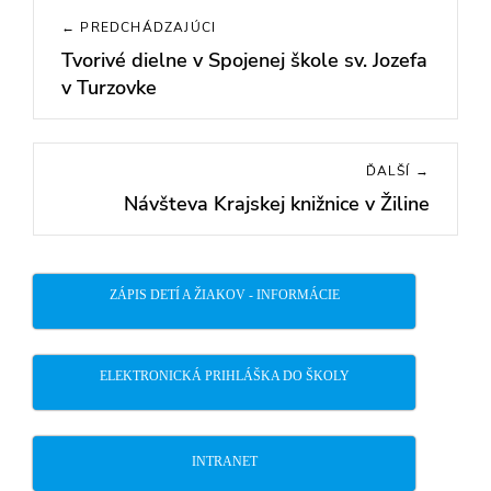
Navigácia
← PREDCHÁDZAJÚCI
v
Tvorivé dielne v Spojenej škole sv. Jozefa
Previous
článku
v Turzovke
post:
ĎALŠÍ →
Návšteva Krajskej knižnice v Žiline
Next
post:
ZÁPIS DETÍ A ŽIAKOV - INFORMÁCIE
ELEKTRONICKÁ PRIHLÁŠKA DO ŠKOLY
INTRANET