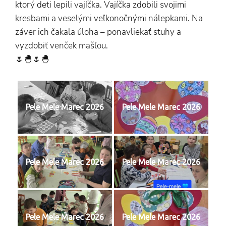
ktorý deti lepili vajíčka. Vajíčka zdobili svojimi
kresbami a veselými veľkonočnými nálepkami. Na
záver ich čakala úloha – ponavliekať stuhy a
vyzdobiť venček mašľou.
🌷🐣🌷🐣
Pele Mele Marec 2026
Pele Mele Marec 2026
Pele Mele Marec 2026
Pele Mele Marec 2026
Pele Mele Marec 2026
Pele Mele Marec 2026