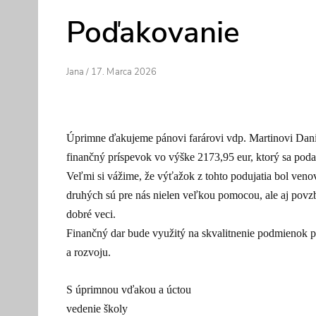
Poďakovanie
Author
Posted
Jana
/
17. Marca 2026
On
Úprimne ďakujeme pánovi farárovi vdp. Martinovi Daniše
finančný príspevok vo výške 2173,95 eur, ktorý sa podar
Veľmi si vážime, že výťažok z tohto podujatia bol veno
druhých sú pre nás nielen veľkou pomocou, ale aj pov
dobré veci.
Finančný dar bude využitý na skvalitnenie podmienok pre
a rozvoju.
S úprimnou vďakou a úctou
vedenie školy