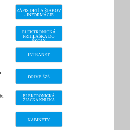
ZÁPIS DETÍ A ŽIAKOV
- INFORMÁCIE
ELEKTRONICKÁ
PRIHLÁŠKA DO
ŠKOLY
INTRANET
a
DRIVE ŠZŠ
iu
ELEKTRONICKÁ
ŽIACKA KNIŽKA
KABINETY