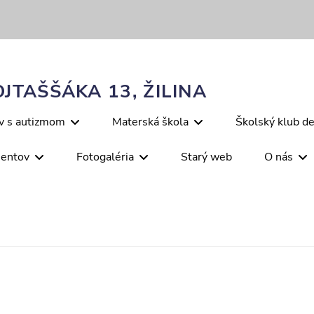
JTAŠŠÁKA 13, ŽILINA
ov s autizmom
Materská škola
Školský klub de
mentov
Fotogaléria
Starý web
O nás