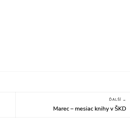
ĎALŠÍ →
Marec – mesiac knihy v ŠKD
Next
post: