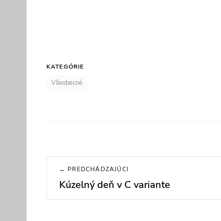
KATEGÓRIE
Všeobecné
Navigácia
← PREDCHÁDZAJÚCI
v
Kúzelný deň v C variante
Previous
post:
článku