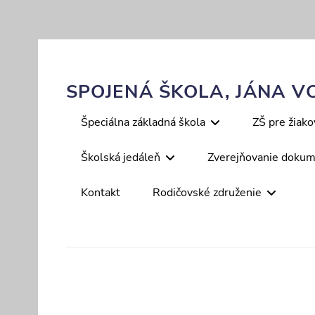
Skip
to
content
SPOJENÁ ŠKOLA, JÁNA VO
Primary
Špeciálna základná škola
ZŠ pre žiak
menu
Školská jedáleň
Zverejňovanie doku
Kontakt
Rodičovské združenie