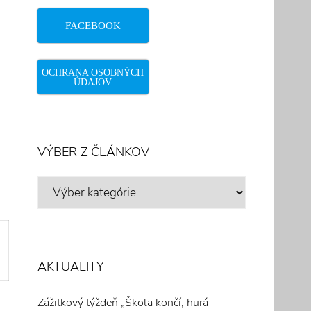
FACEBOOK
OCHRANA OSOBNÝCH
ÚDAJOV
VÝBER Z ČLÁNKOV
VÝBER
Z
ČLÁNKOV
AKTUALITY
Zážitkový týždeň „Škola končí, hurá