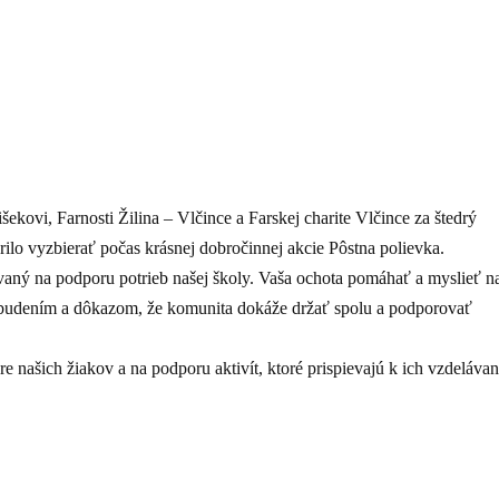
kovi, Farnosti Žilina – Vlčince a Farskej charite Vlčince za štedrý
ilo vyzbierať počas krásnej dobročinnej akcie Pôstna polievka.
vaný na podporu potrieb našej školy. Vaša ochota pomáhať a myslieť n
zbudením a dôkazom, že komunita dokáže držať spolu a podporovať
 našich žiakov a na podporu aktivít, ktoré prispievajú k ich vzdelávan