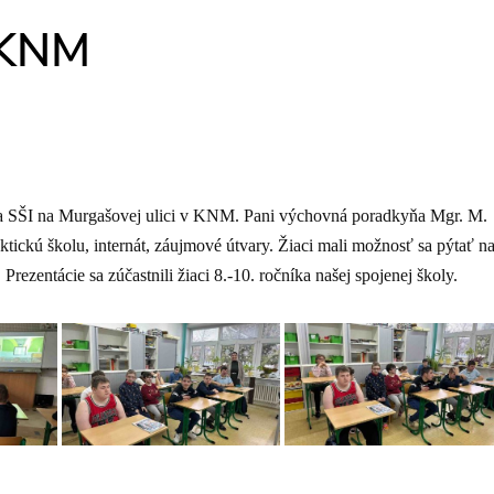
 KNM
cia SŠI na Murgašovej ulici v KNM. Pani výchovná poradkyňa Mgr. M.
tickú školu, internát, záujmové útvary. Žiaci mali možnosť sa pýtať n
rezentácie sa zúčastnili žiaci 8.-10. ročníka našej spojenej školy.