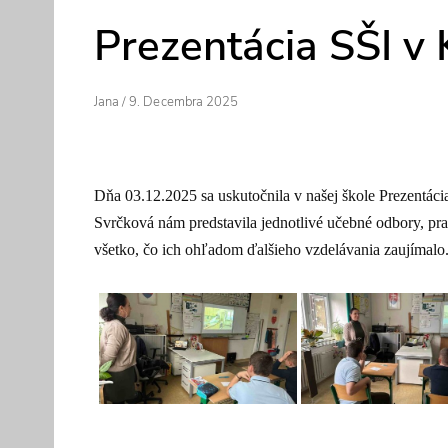
Prezentácia SŠI v
Author
Posted
Jana
/
9. Decembra 2025
On
Dňa 03.12.2025 sa uskutočnila v našej škole Prezentá
Svrčková nám predstavila jednotlivé učebné odbory, prak
všetko, čo ich ohľadom ďalšieho vzdelávania zaujímalo. P