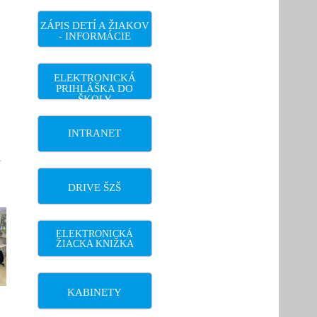
ZÁPIS DETÍ A ŽIAKOV
- INFORMÁCIE
ELEKTRONICKÁ
PRIHLÁŠKA DO
ŠKOLY
INTRANET
a
DRIVE ŠZŠ
ELEKTRONICKÁ
ŽIACKA KNIŽKA
KABINETY