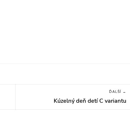
ĎALŠÍ →
Kúzelný deň detí C variantu
Next
post: