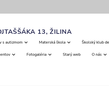
JTAŠŠÁKA 13, ŽILINA
ov s autizmom
Materská škola
Školský klub de
mentov
Fotogaléria
Starý web
O nás