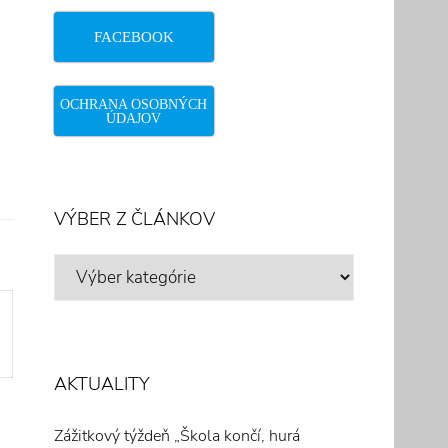
FACEBOOK
OCHRANA OSOBNÝCH
ÚDAJOV
VÝBER Z ČLÁNKOV
VÝBER
Z
ČLÁNKOV
AKTUALITY
Zážitkový týždeň „Škola končí, hurá