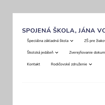
Skip
to
content
SPOJENÁ ŠKOLA, JÁNA VO
Primary
Špeciálna základná škola
ZŠ pre žiak
menu
Školská jedáleň
Zverejňovanie doku
Kontakt
Rodičovské združenie