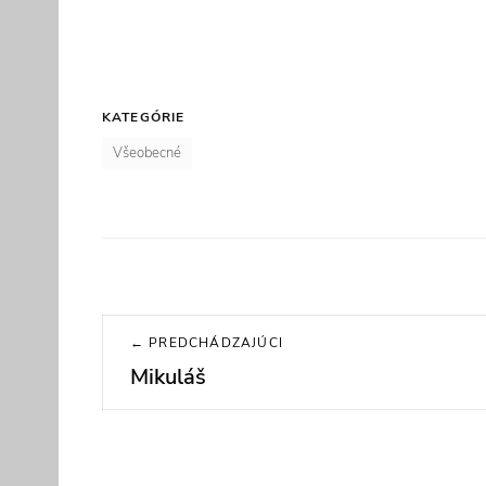
KATEGÓRIE
Všeobecné
Navigácia
← PREDCHÁDZAJÚCI
v
Mikuláš
Previous
post:
článku