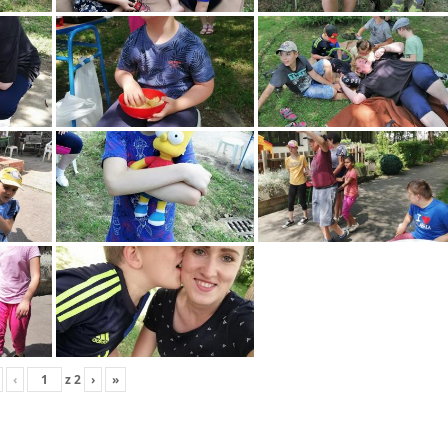
‹
z
2
›
»