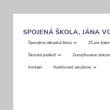
Skip
to
content
SPOJENÁ ŠKOLA, JÁNA VO
Primary
Špeciálna základná škola
ZŠ pre žiak
menu
Školská jedáleň
Zverejňovanie doku
Kontakt
Rodičovské združenie