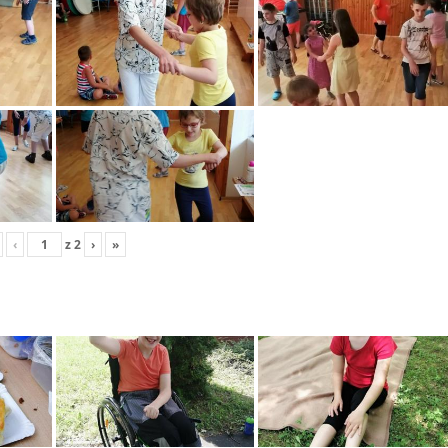
‹
z
2
›
»