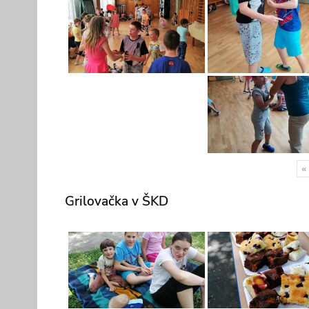
«
Grilovačka v ŠKD