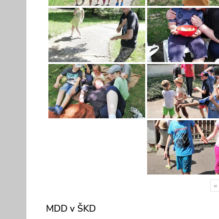
«
MDD v ŠKD