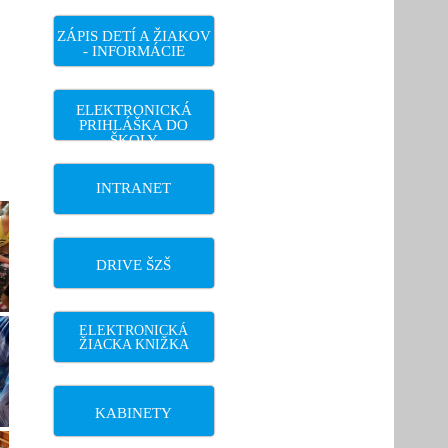
ZÁPIS DETÍ A ŽIAKOV
- INFORMÁCIE
ELEKTRONICKÁ
PRIHLÁŠKA DO
ŠKOLY
INTRANET
DRIVE ŠZŠ
ELEKTRONICKÁ
ŽIACKA KNIŽKA
KABINETY