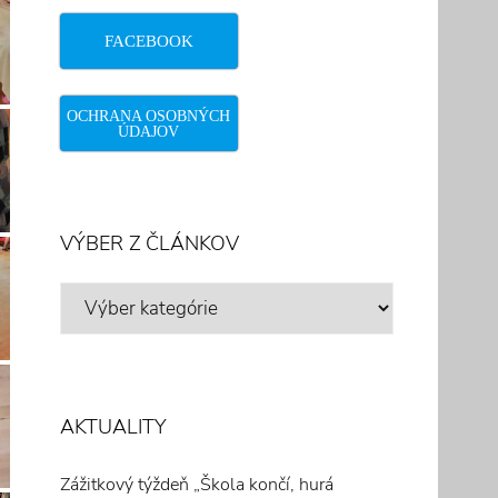
FACEBOOK
OCHRANA OSOBNÝCH
ÚDAJOV
VÝBER Z ČLÁNKOV
VÝBER
Z
ČLÁNKOV
AKTUALITY
Zážitkový týždeň „Škola končí, hurá