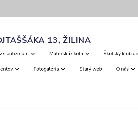
JTAŠŠÁKA 13, ŽILINA
ov s autizmom
Materská škola
Školský klub de
mentov
Fotogaléria
Starý web
O nás