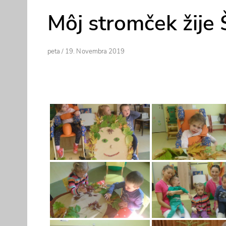
Môj stromček žije
Author
Posted
Peta
/
19. Novembra 2019
On