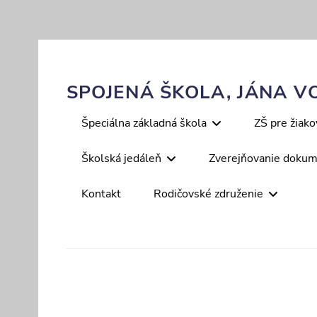
Skip
to
content
SPOJENÁ ŠKOLA, JÁNA VO
Primary
Špeciálna základná škola
ZŠ pre žiak
menu
Školská jedáleň
Zverejňovanie doku
Kontakt
Rodičovské združenie