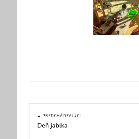
Navigácia
← PREDCHÁDZAJÚCI
v
Deň jablka
Previous
článku
post: