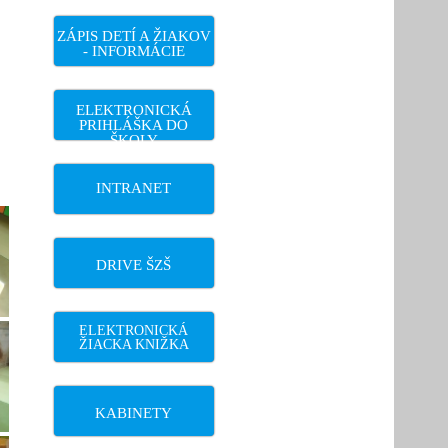
ZÁPIS DETÍ A ŽIAKOV
- INFORMÁCIE
ELEKTRONICKÁ
PRIHLÁŠKA DO
ŠKOLY
INTRANET
DRIVE ŠZŠ
ELEKTRONICKÁ
ŽIACKA KNIŽKA
KABINETY