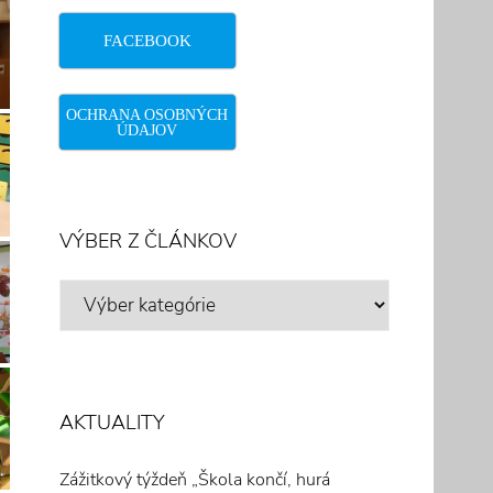
FACEBOOK
OCHRANA OSOBNÝCH
ÚDAJOV
VÝBER Z ČLÁNKOV
VÝBER
Z
ČLÁNKOV
AKTUALITY
Zážitkový týždeň „Škola končí, hurá