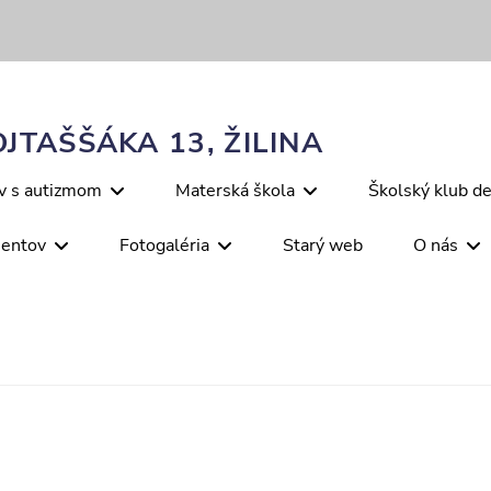
JTAŠŠÁKA 13, ŽILINA
ov s autizmom
Materská škola
Školský klub de
mentov
Fotogaléria
Starý web
O nás