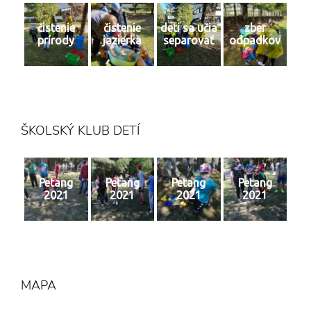
čistenie
čistenie
deti sa učia
zber
prírody
jazierka
separovať
odpadkov
ŠKOLSKÝ KLUB DETÍ
Petang
Petang
Petang
Petang
2021
2021
2021
2021
MAPA