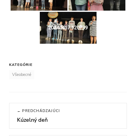
20240417 120739
KATEGÓRIE
Všeobecné
Navigácia
← PREDCHÁDZAJÚCI
v
Kúzelný deň
Previous
článku
post: