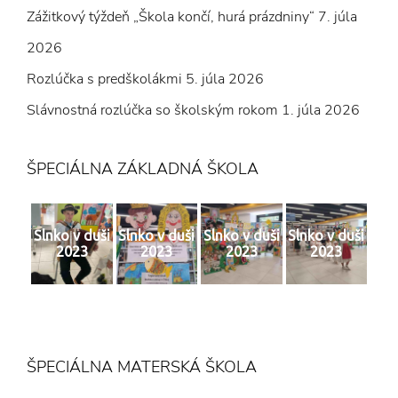
Zážitkový týždeň „Škola končí, hurá prázdniny“
7. júla
2026
Rozlúčka s predškolákmi
5. júla 2026
Slávnostná rozlúčka so školským rokom
1. júla 2026
ŠPECIÁLNA ZÁKLADNÁ ŠKOLA
Slnko v duši
Slnko v duši
Slnko v duši
Slnko v duši
2023
2023
2023
2023
ŠPECIÁLNA MATERSKÁ ŠKOLA