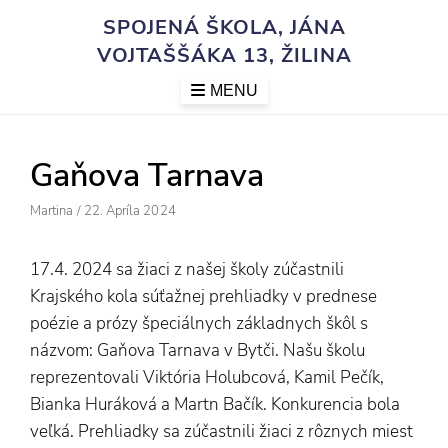
Skip
SPOJENÁ ŠKOLA, JÁNA
to
VOJTAŠŠÁKA 13, ŽILINA
content
MENU
Gaňova Tarnava
Author
Posted
Martina
/
22. Apríla 2024
On
17.4. 2024 sa žiaci z našej školy zúčastnili
Krajského kola súťažnej prehliadky v prednese
poézie a prózy špeciálnych základnych škôl s
názvom: Gaňova Tarnava v Bytči. Našu školu
reprezentovali Viktória Holubcová, Kamil Pečík,
Bianka Huráková a Martn Bačík. Konkurencia bola
veľká. Prehliadky sa zúčastnili žiaci z rôznych miest