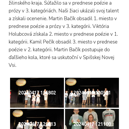
žilinského kraja. Súťažilo sa v prednese poézie a
prózy v 3. kategóriách. Naši žiaci ukázali svoj talent
a získali ocenenie. Martin Bačík obsadil 1. miesto v
prednese poézie a prózy v 3. kategórii. Viktória
Holubcová získala 2. miesto v prednese poézie v 1.
kategórii. Kamil Pečík obsadil 3. miesto v prednese
poézie v 2. kategórii. Martin Bačík postupuje do
ďaľšieho kola, ktoré sa uskutoční v Spišskej Novej
Vsi.
20240417 115802
20240417 120501
20240417 120113
20240417 121100