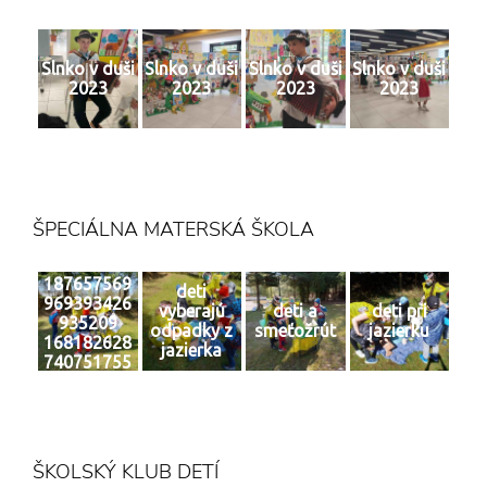
Slnko v duši
Slnko v duši
Slnko v duši
Slnko v duši
2023
2023
2023
2023
ŠPECIÁLNA MATERSKÁ ŠKOLA
187657569
deti
969393426
vyberajú
deti a
deti pri
935209
odpadky z
smeťožrút
jazierku
168182628
jazierka
740751755
0 n
ŠKOLSKÝ KLUB DETÍ