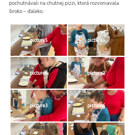
pochutnávali na chutnej pizzi, ktorá rozvoniavala
široko – ďaleko.
picture5
picture1
picture4
picture2
picture3
picture6