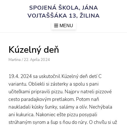
Skip
SPOJENÁ ŠKOLA, JÁNA
to
VOJTAŠŠÁKA 13, ŽILINA
content
MENU
Kúzelný deň
Author
Posted
Martina
/
22. Apríla 2024
On
19.4. 2024 sa uskutočnil Kúzelný deň detí C
variantu. Obliekli si zásterky a spolu s pani
učiteľkami pripravili pizzu. Najprv natreli pizzové
cesto paradajkovým pretlakom. Potom naň
naukladali kúsky šunky, salámy a olív. Nechýbala
ani kukurica. Nakoniec ešte pizzu posypali
strúhaným syrom a šup s ňou do rúry. O chvíľu si už