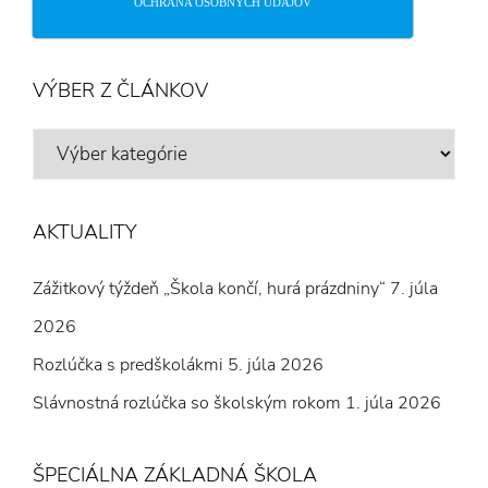
OCHRANA OSOBNÝCH ÚDAJOV
VÝBER Z ČLÁNKOV
VÝBER
Z
ČLÁNKOV
AKTUALITY
Zážitkový týždeň „Škola končí, hurá prázdniny“
7. júla
2026
Rozlúčka s predškolákmi
5. júla 2026
Slávnostná rozlúčka so školským rokom
1. júla 2026
ŠPECIÁLNA ZÁKLADNÁ ŠKOLA