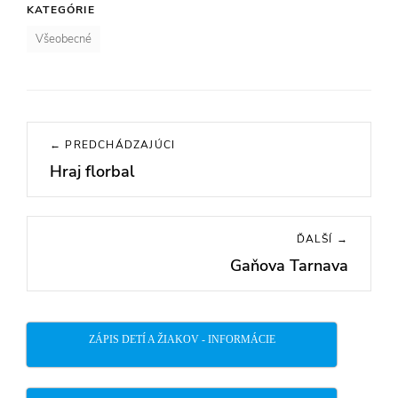
KATEGÓRIE
Všeobecné
Navigácia
← PREDCHÁDZAJÚCI
v
Hraj florbal
Previous
článku
post:
ĎALŠÍ →
Gaňova Tarnava
Next
post:
ZÁPIS DETÍ A ŽIAKOV - INFORMÁCIE