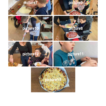
picture7
picture9
picture10
picture8
picture12
picture11
picture13