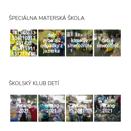
ŠPECIÁLNA MATERSKÁ ŠKOLA
187548653
deti
504710313
vyberajú
kŕmenie
deti a
991433
odpadky z
smeťožrúta
smeťožrút
325415911
jazierka
551717438
4 n
ŠKOLSKÝ KLUB DETÍ
Petang
Petang
Petang
Petang
2021
2021
2021
2021