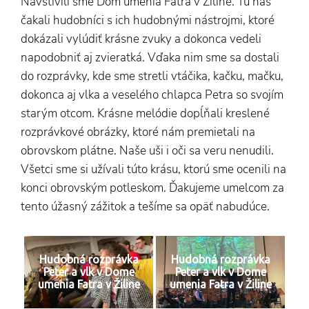
Navštívili sme Dom umenia Fatra v Žiline. Tu nás
čakali hudobníci s ich hudobnými nástrojmi, ktoré
dokázali vylúdiť krásne zvuky a dokonca vedeli
napodobniť aj zvieratká. Vďaka nim sme sa dostali
do rozprávky, kde sme stretli vtáčika, kačku, mačku,
dokonca aj vlka a veselého chlapca Petra so svojím
starým otcom. Krásne melódie dopĺňali kreslené
rozprávkové obrázky, ktoré nám premietali na
obrovskom plátne. Naše uši i oči sa veru nenudili.
Všetci sme si užívali túto krásu, ktorú sme ocenili na
konci obrovským potleskom. Ďakujeme umelcom za
tento úžasný zážitok a tešíme sa opäť nabudúce.
Hudobná rozprávka
Hudobná rozprávka
Peter a vlk v Dome
Peter a vlk v Dome
umenia Fatra v Žiline
umenia Fatra v Žiline