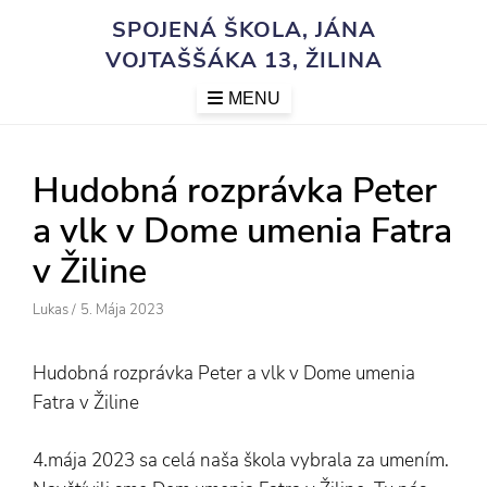
Skip
SPOJENÁ ŠKOLA, JÁNA
to
VOJTAŠŠÁKA 13, ŽILINA
content
MENU
Hudobná rozprávka Peter
a vlk v Dome umenia Fatra
v Žiline
Author
Posted
Lukas
/
5. Mája 2023
On
Hudobná rozprávka Peter a vlk v Dome umenia
Fatra v Žiline
4.mája 2023 sa celá naša škola vybrala za umením.