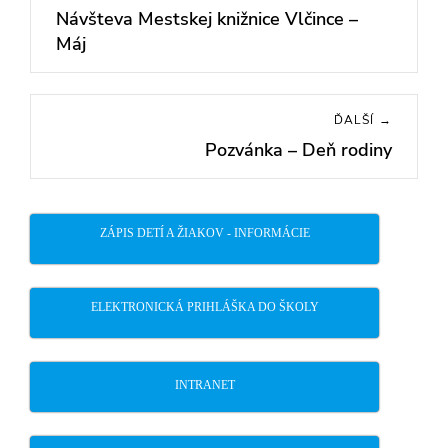
v
Návšteva Mestskej knižnice Vlčince –
Previous
článku
Máj
post:
ĎALŠÍ →
Pozvánka – Deň rodiny
Next
post:
ZÁPIS DETÍ A ŽIAKOV - INFORMÁCIE
ELEKTRONICKÁ PRIHLÁŠKA DO ŠKOLY
INTRANET