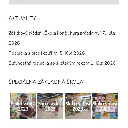
Z
ČLÁNKOV
AKTUALITY
Zážitkový týždeň „Škola končí, hurá prázdniny“
7. júla
2026
Rozlúčka s predškolákmi
5. júla 2026
Slávnostná rozlúčka so školským rokom
1. júla 2026
ŠPECIÁLNA ZÁKLADNÁ ŠKOLA
Slnko v duši
Slnko v duši
Slnko v duši
Slnko v duši
2023
2023
2023
2023