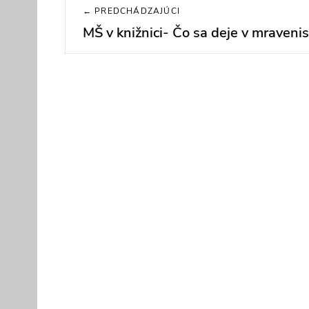
Navigácia
← PREDCHÁDZAJÚCI
v
MŠ v knižnici- Čo sa deje v mraveni
Previous
post:
článku