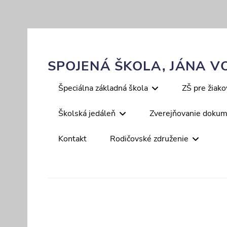
Skip
to
content
SPOJENÁ ŠKOLA, JÁNA VO
Primary
Špeciálna základná škola
ZŠ pre žiak
menu
Školská jedáleň
Zverejňovanie doku
Kontakt
Rodičovské združenie