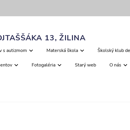
JTAŠŠÁKA 13, ŽILINA
ov s autizmom
Materská škola
Školský klub de
mentov
Fotogaléria
Starý web
O nás