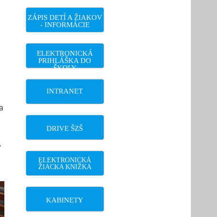
ZÁPIS DETÍ A ŽIAKOV
- INFORMÁCIE
ELEKTRONICKÁ
PRIHLÁŠKA DO
ŠKOLY
INTRANET
a
DRIVE ŠZŠ
ý
ELEKTRONICKÁ
ŽIACKA KNIŽKA
KABINETY