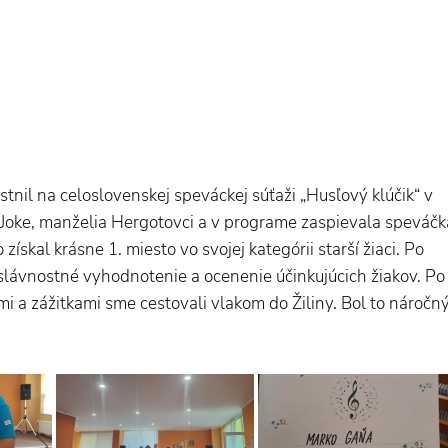
tnil na celoslovenskej speváckej súťaži „Husľový klúčik“ v
ro Joke, manželia Hergotovci a v programe zaspievala speváčk
skal krásne 1. miesto vo svojej kategórii starší žiaci. Po
lávnostné vyhodnotenie a ocenenie účinkujúcich žiakov. Po
 a zážitkami sme cestovali vlakom do Žiliny. Bol to náročn