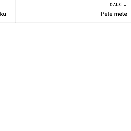
ĎALŠÍ →
sku
Pele mele
Next
post: