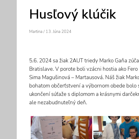
Husľový klúčik
Author
Posted
Martina
/
13. Júna 2024
On
5.6. 2024 sa žiak 2AUT triedy Marko Gaňa zúčas
Bratislave. V porote boli vzácni hostia ako Fe
Sima Magušinová – Martausová. Náš žiak Marko zí
bohatom občerťstvení a výbornom obede bolo s
ukončení súťaže s diplomom a krásnymi darčekmi
ale nezabudnuteľný deň.