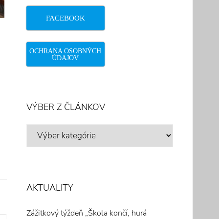
FACEBOOK
OCHRANA OSOBNÝCH
ÚDAJOV
VÝBER Z ČLÁNKOV
VÝBER
Z
ČLÁNKOV
AKTUALITY
Zážitkový týždeň „Škola končí, hurá