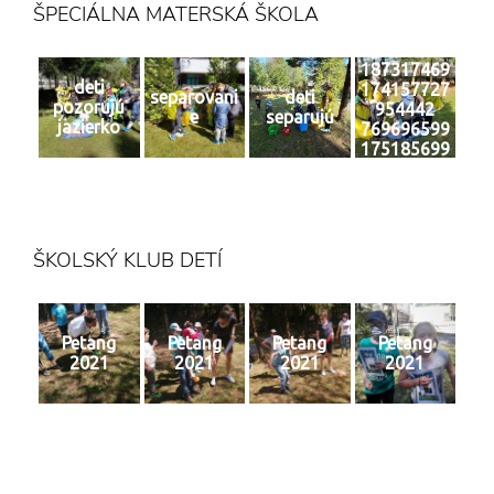
ŠPECIÁLNA MATERSKÁ ŠKOLA
187317469
deti
174157727
separovani
deti
pozorujú
954442
e
separujú
jazierko
769696599
175185699
2 n
ŠKOLSKÝ KLUB DETÍ
Petang
Petang
Petang
Petang
2021
2021
2021
2021