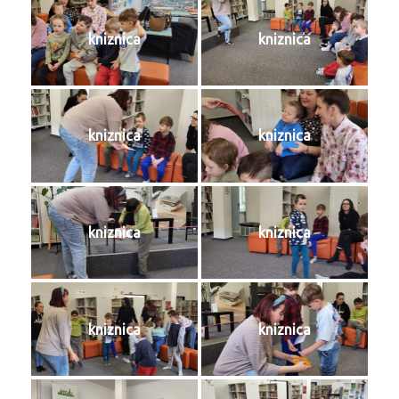
kniznica
kniznica
kniznica
kniznica
kniznica
kniznica
kniznica
kniznica