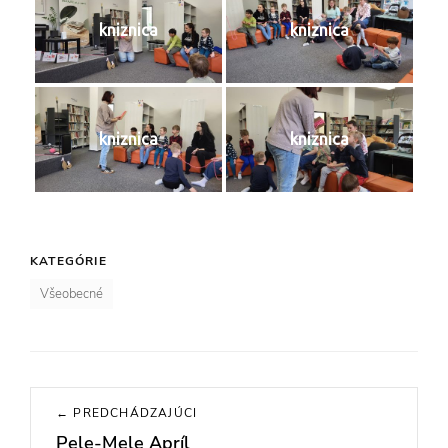
kniznica
kniznica
kniznica
kniznica
KATEGÓRIE
Všeobecné
Navigácia
← PREDCHÁDZAJÚCI
v
Pele-Mele Apríl
Previous