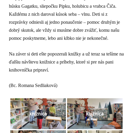
húsku Gagatku, sliepočku Pipku, holubicu a vrabca Čiča.
Každému z nich daroval kúsok seba – vlnu. Deti si z
rozprávky odniesli aj jedno ponaučenie – pomoc druhým je
dobrý skutok, ale vždy si musíme dobre zvážiť, komu našu
pomoc poskytneme, lebo ani klbko nie je nekonečné.
Na záver si deti ešte popozerali knižky a už teraz sa tešíme na
ďalšiu návštevu knižnice a príbehy, ktoré si pre nás pani
knihovníčka pripraví.
(Bc. Romana Sedliaková)
kniznica
kniznica