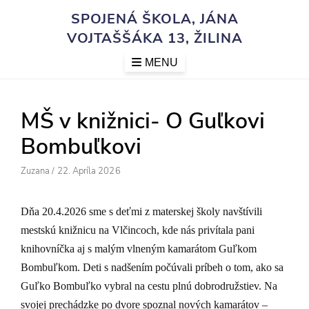
Skip
SPOJENÁ ŠKOLA, JÁNA
to
VOJTAŠŠÁKA 13, ŽILINA
content
MENU
MŠ v knižnici- O Guľkovi
Bombuľkovi
Author
Posted
Zuzana
/
22. Apríla 2026
On
Dňa 20.4.2026 sme s deťmi z materskej školy navštívili
mestskú knižnicu na Vlčincoch, kde nás privítala pani
knihovníčka aj s malým vlneným kamarátom Guľkom
Bombuľkom. Deti s nadšením počúvali príbeh o tom, ako sa
Guľko Bombuľko vybral na cestu plnú dobrodružstiev. Na
svojej prechádzke po dvore spoznal nových kamarátov –