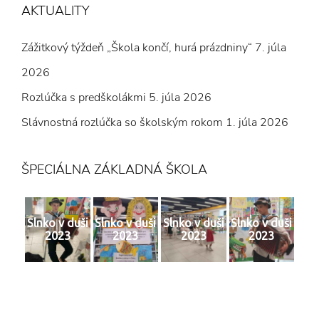
AKTUALITY
Zážitkový týždeň „Škola končí, hurá prázdniny“
7. júla
2026
Rozlúčka s predškolákmi
5. júla 2026
Slávnostná rozlúčka so školským rokom
1. júla 2026
ŠPECIÁLNA ZÁKLADNÁ ŠKOLA
Slnko v duši
Slnko v duši
Slnko v duši
Slnko v duši
2023
2023
2023
2023