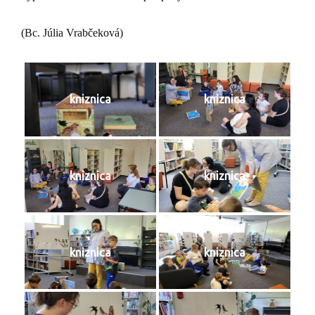
(Bc. Júlia Vrabčeková)
kniznica
kniznica
kniznica
kniznica
kniznica
kniznica