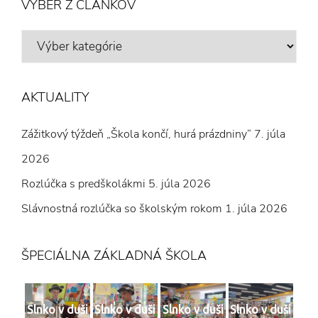
VÝBER Z ČLÁNKOV
VÝBER
Z
ČLÁNKOV
AKTUALITY
Zážitkový týždeň „Škola končí, hurá prázdniny“
7. júla
2026
Rozlúčka s predškolákmi
5. júla 2026
Slávnostná rozlúčka so školským rokom
1. júla 2026
ŠPECIÁLNA ZÁKLADNÁ ŠKOLA
Slnko v duši
Slnko v duši
Slnko v duši
Slnko v duši