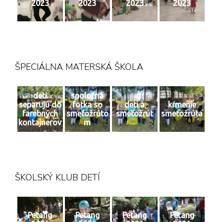
2023
2023
2023
2023
ŠPECIÁLNA MATERSKÁ ŠKOLA
deti
spoločná
separujú do
fotka so
deti a
kŕmenie
farebných
smeťožrúto
smeťožrút
smeťožrúta
kontajnerov
m
ŠKOLSKÝ KLUB DETÍ
Petang
Petang
Petang
Petang