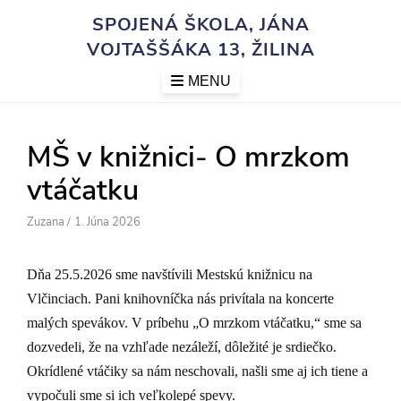
Skip
SPOJENÁ ŠKOLA, JÁNA
to
VOJTAŠŠÁKA 13, ŽILINA
content
MENU
MŠ v knižnici- O mrzkom
vtáčatku
Author
Posted
Zuzana
/
1. Júna 2026
On
Dňa 25.5.2026 sme navštívili Mestskú knižnicu na
Vlčinciach. Pani knihovníčka nás privítala na koncerte
malých spevákov. V príbehu „O mrzkom vtáčatku,“ sme sa
dozvedeli, že na vzhľade nezáleží, dôležité je srdiečko.
Okrídlené vtáčiky sa nám neschovali, našli sme aj ich tiene a
vypočuli sme si ich veľkolepé spevy.