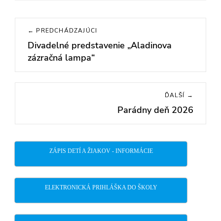
Navigácia
← PREDCHÁDZAJÚCI
v
Divadelné predstavenie „Aladinova
Previous
článku
zázračná lampa“
post:
ĎALŠÍ →
Parádny deň 2026
Next
post:
ZÁPIS DETÍ A ŽIAKOV - INFORMÁCIE
ELEKTRONICKÁ PRIHLÁŠKA DO ŠKOLY