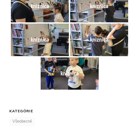
kniznica
kniznica
kniznica
kniznica
kniznica
KATEGÓRIE
Všeobecné