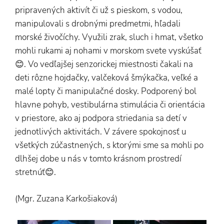
pripravených aktivít či už s pieskom, s vodou,
manipulovali s drobnými predmetmi, hľadali
morské živočíchy. Využili zrak, sluch i hmat, všetko
mohli rukami aj nohami v morskom svete vyskúšať
😊. Vo vedľajšej senzorickej miestnosti čakali na
deti rôzne hojdačky, valčeková šmýkačka, veľké a
malé lopty či manipulačné dosky. Podporený bol
hlavne pohyb, vestibulárna stimulácia či orientácia
v priestore, ako aj podpora striedania sa detí v
jednotlivých aktivitách. V závere spokojnosť u
všetkých zúčastnených, s ktorými sme sa mohli po
dlhšej dobe u nás v tomto krásnom prostredí
stretnúť😊.
(Mgr. Zuzana Karkošiaková)