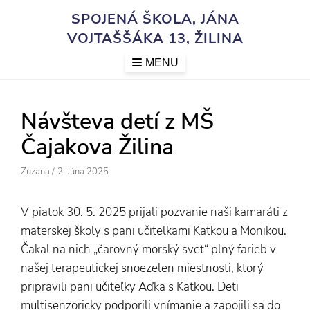
Skip
SPOJENÁ ŠKOLA, JÁNA
to
VOJTAŠŠÁKA 13, ŽILINA
content
MENU
Návšteva detí z MŠ
Čajakova Žilina
Author
Posted
Zuzana
/
2. Júna 2025
On
V piatok 30. 5. 2025 prijali pozvanie naši kamaráti z
materskej školy s pani učiteľkami Katkou a Monikou.
Čakal na nich „čarovný morský svet“ plný farieb v
našej terapeutickej snoezelen miestnosti, ktorý
pripravili pani učiteľky Aďka s Katkou. Deti
multisenzoricky podporili vnímanie a zapojili sa do