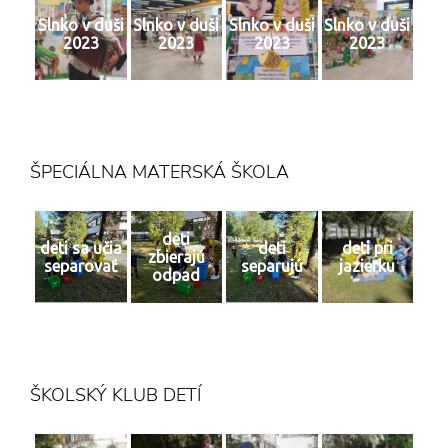
Slnko v duši
Slnko v duši
Slnko v duši
Slnko v duši
2023
2023
2023
2023
ŠPECIÁLNA MATERSKÁ ŠKOLA
deti
deti sa učia
deti
deti pri
zbierajú
separovať
separujú
jazierku
odpad
ŠKOLSKÝ KLUB DETÍ