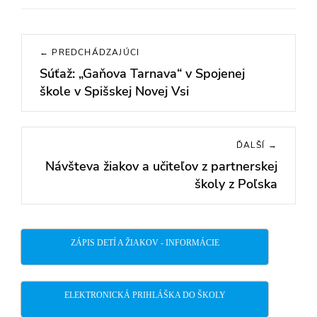
Navigácia
← PREDCHÁDZAJÚCI
v
Súťaž: „Gaňova Tarnava“ v Spojenej
Previous
článku
škole v Spišskej Novej Vsi
post:
ĎALŠÍ →
Návšteva žiakov a učiteľov z partnerskej
Next
školy z Poľska
post:
ZÁPIS DETÍ A ŽIAKOV - INFORMÁCIE
ELEKTRONICKÁ PRIHLÁŠKA DO ŠKOLY