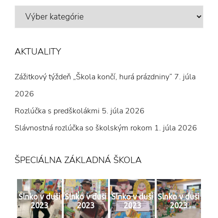
VÝBER
Z
ČLÁNKOV
AKTUALITY
Zážitkový týždeň „Škola končí, hurá prázdniny“
7. júla
2026
Rozlúčka s predškolákmi
5. júla 2026
Slávnostná rozlúčka so školským rokom
1. júla 2026
ŠPECIÁLNA ZÁKLADNÁ ŠKOLA
Slnko v duši
Slnko v duši
Slnko v duši
Slnko v duši
2023
2023
2023
2023