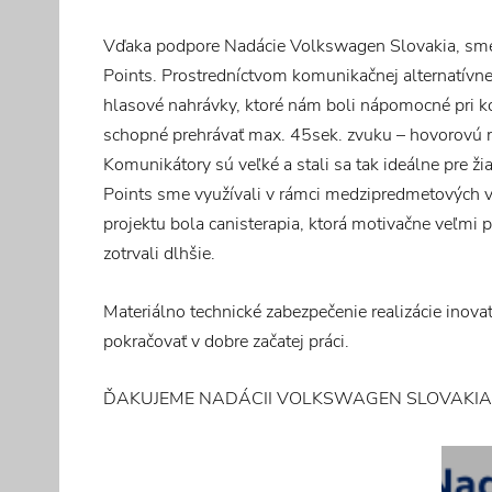
Vďaka podpore Nadácie Volkswagen Slovakia, sme m
Points. Prostredníctvom komunikačnej alternatívne
hlasové nahrávky, ktoré nám boli nápomocné pri ko
schopné prehrávať max. 45sek. zvuku – hovorovú re
Komunikátory sú veľké a stali sa tak ideálne pre 
Points sme využívali v rámci medzipredmetových 
projektu bola canisterapia, ktorá motivačne veľmi 
zotrvali dlhšie.
Materiálno technické zabezpečenie realizácie inova
pokračovať v dobre začatej práci.
ĎAKUJEME NADÁCII VOLKSWAGEN SLOVAKIA Z