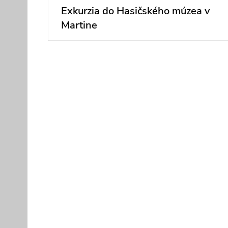
v
Exkurzia do Hasičského múzea v
Previous
post:
Martine
článku