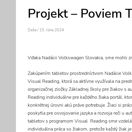
Projekt – Poviem T
Author
Posted
Daša
/
15. Júna 2024
On
Vďaka Nadácii Volkswagen Slovakia, sme mohli zrea
Zakúpením tabletov prostredníctvom Nadácie Vol
Visual Reading, ktorá sa aktívne využívala na pr
organizačnej zložky Základnej školy pre žiakov s a
Reading individuálne pre každého žiaka portál, kt
konkrétnej úrovni akú práve potrebuje. Žiaci si prá
poskytla pre osvojovanie jazyka a rozvoja reči u au
tabletov s programom Visual Reading sme vzdeláv
individuálna práca so žiakom, pretože každý žiak j