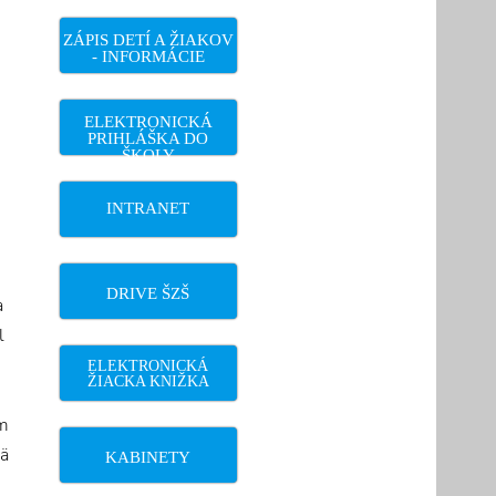
ZÁPIS DETÍ A ŽIAKOV
- INFORMÁCIE
ELEKTRONICKÁ
PRIHLÁŠKA DO
ŠKOLY
INTRANET
DRIVE ŠZŠ
a
l
ELEKTRONICKÁ
ŽIACKA KNIŽKA
om
mä
KABINETY