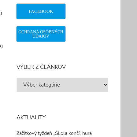
FACEBOOK
g
OCHRANA OSOBNÝCH
ÚDAJOV
ng
VÝBER Z ČLÁNKOV
VÝBER
Z
ČLÁNKOV
AKTUALITY
Zážitkový týždeň „Škola končí, hurá