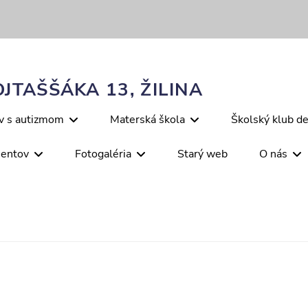
JTAŠŠÁKA 13, ŽILINA
ov s autizmom
Materská škola
Školský klub de
mentov
Fotogaléria
Starý web
O nás