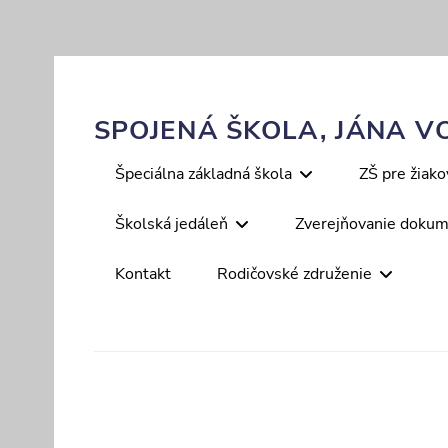
Skip
to
content
SPOJENÁ ŠKOLA, JÁNA VO
Primary
Špeciálna základná škola
ZŠ pre žiak
menu
Školská jedáleň
Zverejňovanie doku
Kontakt
Rodičovské združenie