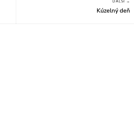
ĎALŠÍ →
Kúzelný deň
Next
post: