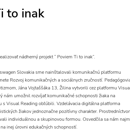
i to inak
lizovať nádherný projekt “ Poviem Ti to inak”.
kswagen Slovakia sme nainštalovali komunikačnú platformu
edmete Rozvoj komunikačných a sociálnych zručností. Pedagógovi
utizmom, Jána Vojtaššáka 13, Žilina vytvorili cez platformu Visua
orý nám umožnil rozvíjať komunikačné schopnosti žiaka na
cu s Visual Reading obľúbili. Vzdelávacia digitálna platforma
tistických žiakov jednoznačne pozitívny charakter. Prostredníctv
ali individuálnou a skupinovou formou. Osvedčila sa nám naj
e na inej úrovni edukačných schopností.