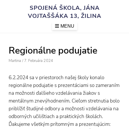
Skip
SPOJENÁ ŠKOLA, JÁNA
to
VOJTAŠŠÁKA 13, ŽILINA
content
MENU
Regionálne podujatie
Author
Posted
Martina
/
7. Februára 2024
On
6.2.2024 sa v priestoroch našej školy konalo
regionálne podujatie s prezentáciami so zameraním
na možnosti ďalšieho vzdelávania žiakov s
mentálnym znevýhodnením. Cieľom stretnutia bolo
priblížiť študijné odbory a možnosti vzdelávania na
odborných učilištiach a praktických školách.
Ďakujeme všetkým prítomným a prezentujúcim: