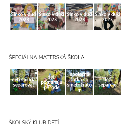
Slnko v duši
Slnko v duši
Slnko v duši
Slnko v duši
2023
2023
2023
2023
ŠPECIÁLNA MATERSKÁ ŠKOLA
spoločná
deti
deti sa učia
fotka so
deti
pomáhajú
separovať
smeťožrúto
separujú
prírode
m
ŠKOLSKÝ KLUB DETÍ