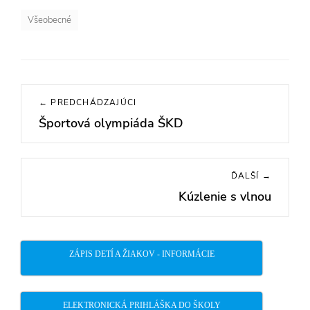
Všeobecné
Navigácia
← PREDCHÁDZAJÚCI
v
Športová olympiáda ŠKD
Previous
článku
post:
ĎALŠÍ →
Kúzlenie s vlnou
Next
post:
ZÁPIS DETÍ A ŽIAKOV - INFORMÁCIE
ELEKTRONICKÁ PRIHLÁŠKA DO ŠKOLY