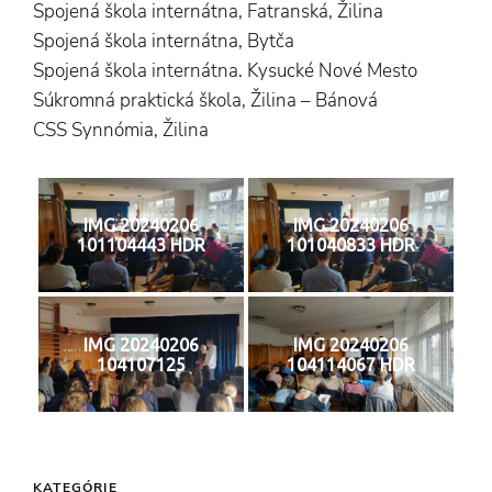
Spojená škola internátna, Fatranská, Žilina
Spojená škola internátna, Bytča
Spojená škola internátna. Kysucké Nové Mesto
Súkromná praktická škola, Žilina – Bánová
CSS Synnómia, Žilina
IMG 20240206
IMG 20240206
101104443 HDR
101040833 HDR
IMG 20240206
IMG 20240206
104107125
104114067 HDR
KATEGÓRIE